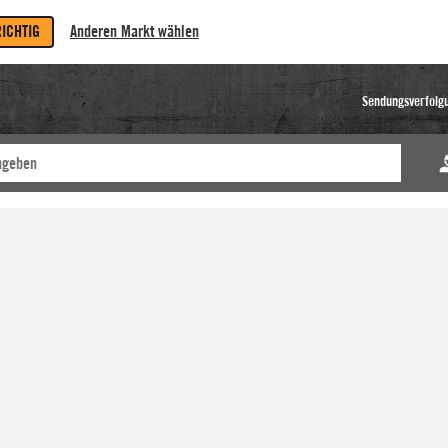
RICHTIG
Anderen Markt wählen
Sendungsverfolg