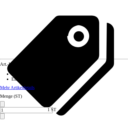
Art.-Nr.
3827277
Artikeltyp
:
Schlüssel
Einsatzbereich
:
Vierkant
Mehr Artikeldetails
Menge (ST)
1 ST