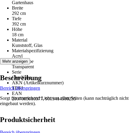
Gartenhaus
Breite
292 cm
Tiefe
392 cm
Höhe
18 cm
Material
Kunststoff, Glas
Materialspezifizierung
Acryl
Grundfarbe
Mehr anzeigen
Transparent
Serie
Beschreibung
CasaNova
AKN (Artikelkurznummer)
Bereich überspringen
TDFJ
EAN
Sorgt für ausreichend Licht von allen Seiten (kann nachträglich nicht
2007005010377, 9003414500235
eingebaut werden).
Produktsicherheit
Bereich überspringen