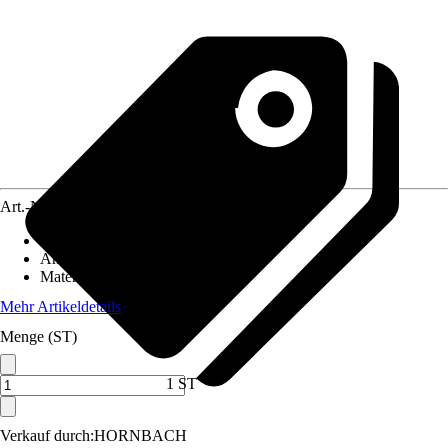
Art.-Nr.
5566235
Artikeltyp
:
Fenster
Anwendungsbereich
:
Gartenhaus
Material
:
Kunststoff, Glas
Mehr Artikeldetails
Menge (ST)
1 ST
Verkauf durch:
HORNBACH