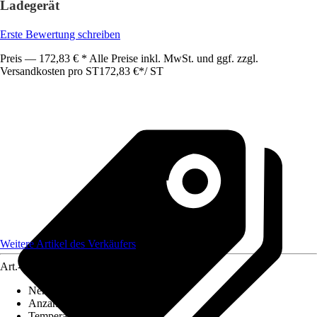
Ladegerät
Erste Bewertung schreiben
Preis — 172,83 € * Alle Preise inkl. MwSt. und ggf. zzgl.
Versandkosten pro ST
172,83 €
*
/
ST
Weitere Artikel des Verkäufers
Art.-Nr.
12774021
Nennaufnahmeleistung
:
0 W - 0 W
Anzahl Temperaturstufen
:
2
Temperatur
:
290 °C - 290 °C