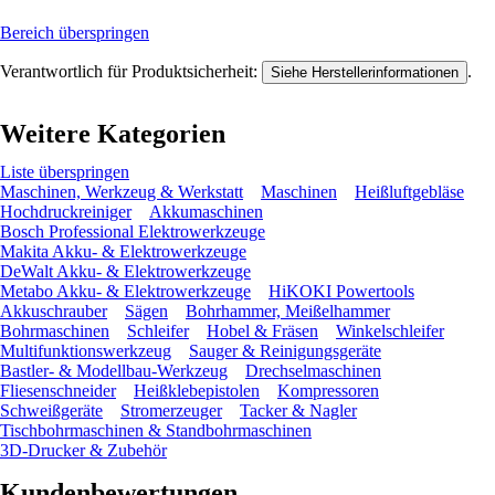
Bereich überspringen
Verantwortlich für Produktsicherheit:
.
Siehe Herstellerinformationen
Weitere Kategorien
Liste überspringen
Maschinen, Werkzeug & Werkstatt
Maschinen
Heißluftgebläse
Hochdruckreiniger
Akkumaschinen
Bosch Professional Elektrowerkzeuge
Makita Akku- & Elektrowerkzeuge
DeWalt Akku- & Elektrowerkzeuge
Metabo Akku- & Elektrowerkzeuge
HiKOKI Powertools
Akkuschrauber
Sägen
Bohrhammer, Meißelhammer
Bohrmaschinen
Schleifer
Hobel & Fräsen
Winkelschleifer
Multifunktionswerkzeug
Sauger & Reinigungsgeräte
Bastler- & Modellbau-Werkzeug
Drechselmaschinen
Fliesenschneider
Heißklebepistolen
Kompressoren
Schweißgeräte
Stromerzeuger
Tacker & Nagler
Tischbohrmaschinen & Standbohrmaschinen
3D-Drucker & Zubehör
Kundenbewertungen