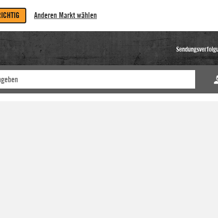
RICHTIG
Anderen Markt wählen
Sendungsverfolg