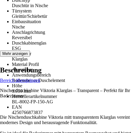
Duschtyp
Duschtür in Nische
Türsystem
Gleittür/Schiebetür
Einbausituation
Nische
Anschlagrichtung
Reversibel
Duschkabinenglas
ESG
Glasdekor
Mehr anzeigen
Klarglas
Material Profil
Beschreibung
Aluminium
Anwendungsbereich
Bereich überspringen
Bodenebenes Duschelement
Höhe
Nischenduschkabine Viktoria Klarglas – Transparent – Perfekt für Ihr
1.950 mm
Badezimmer
Herstellerartikelnummer
BL-8002-FP-150-AG
EAN
4250766873837
Die Nischenduschkabine Viktoria mitt transparentem Klarglas vereint
modernes Design und herausragende Funktionalität.