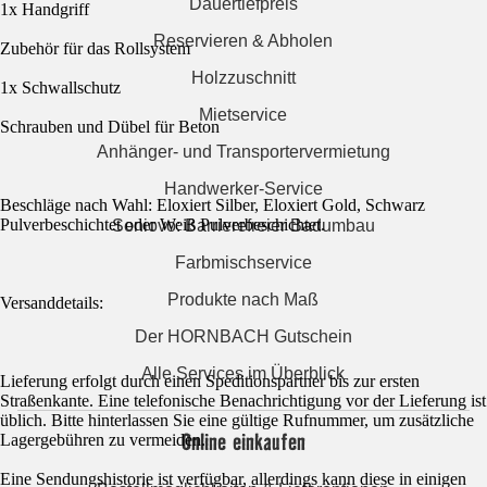
Dauertiefpreis
1x Handgriff
Reservieren & Abholen
Zubehör für das Rollsystem
Holzzuschnitt
1x Schwallschutz
Mietservice
Schrauben und Dübel für Beton
Anhänger- und Transportervermietung
Handwerker-Service
Beschläge nach Wahl: Eloxiert Silber, Eloxiert Gold, Schwarz
Pulverbeschichtet oder Weiß Pulverbeschichtet.
Seniovo: Barrierefreier Badumbau
Farbmischservice
Produkte nach Maß
Versanddetails:
Der HORNBACH Gutschein
Alle Services im Überblick
Lieferung erfolgt durch einen Speditionspartner bis zur ersten
Straßenkante. Eine telefonische Benachrichtigung vor der Lieferung ist
üblich. Bitte hinterlassen Sie eine gültige Rufnummer, um zusätzliche
Online einkaufen
Lagergebühren zu vermeiden.
Eine Sendungshistorie ist verfügbar, allerdings kann diese in einigen