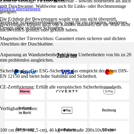
Einfache Montage: Flexibel montierbar – sowohl bodeneben als auch
mitt Duschwanne. Wahlweise auch für Links- oder Rechtsmontage
Bereich überspringen
geeignet.
Die Echtheit der Bewertungen wurde von uns nicht überprüft.
Verdeckte Schraubverbindungen: Sorgt für ein elegantes, modernes
Bewertungen können auch von Kunden stammen, die die Ware nicht
Design ohne sichtbare Schrauben.
nachweislich genutzt oder gekauft haben.
Magnetischer Türverschluss: Garantiert einen sicheren und dichten
Abschluss der Duschkabine.
Zahlarten
Anpassung an Wandunebenheiten: Kann Unebenheiten von bis zu 20
mm problemlos ausgleichen.
Sicherheitsglas: Das ESG-Sicherheitsglas entspricht der Norm DIN-
EN 12150 und bietet hohe Stabilität und Sicherheit.
CE-Zertifizierung: Erfüllt alle europäischen Sicherheitsstandards.
Verfügbare Größen:
100 cm (97,5–102,5 cm), 46 kg / Paketmaße 200x10x55 cm