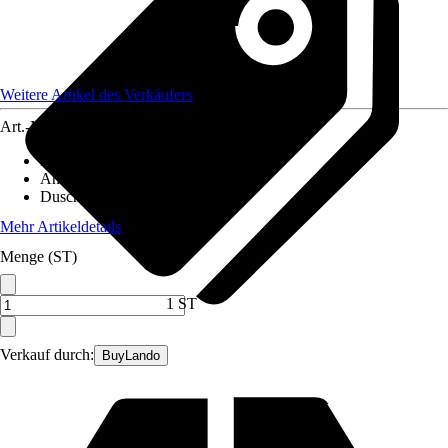
Weitere Artikel des Verkäufers
Art.-Nr.
12569614
Duschtyp
:
Duschtür in Nische
Anschlagrichtung
:
Reversibel
Duschkabinenglas
:
ESG
Mehr Artikeldetails
Menge (ST)
1 ST
Verkauf durch:
BuyLando