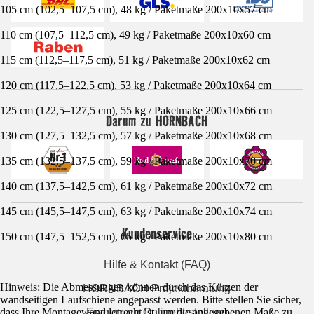
105 cm (102,5–107,5 cm), 48 kg / Paketmaße 200x10x57 cm
110 cm (107,5–112,5 cm), 49 kg / Paketmaße 200x10x60 cm
115 cm (112,5–117,5 cm), 51 kg / Paketmaße 200x10x62 cm
120 cm (117,5–122,5 cm), 53 kg / Paketmaße 200x10x64 cm
125 cm (122,5–127,5 cm), 55 kg / Paketmaße 200x10x66 cm
Darum zu HORNBACH
130 cm (127,5–132,5 cm), 57 kg / Paketmaße 200x10x68 cm
135 cm (132,5–137,5 cm), 59 kg / Paketmaße 200x10x70 cm
140 cm (137,5–142,5 cm), 61 kg / Paketmaße 200x10x72 cm
145 cm (145,5–147,5 cm), 63 kg / Paketmaße 200x10x74 cm
Kundenservice
150 cm (147,5–152,5 cm), 65 kg / Paketmaße 200x10x80 cm
Hilfe & Kontakt (FAQ)
Hinweis: Die Abmessungen können durch das Kürzen der
HORNBACH Projektberatung
wandseitigen Laufschiene angepasst werden. Bitte stellen Sie sicher,
dass Ihre Montagewand lotrecht ist, um die angegebenen Maße zu
Fragen zur Onlinebestellung