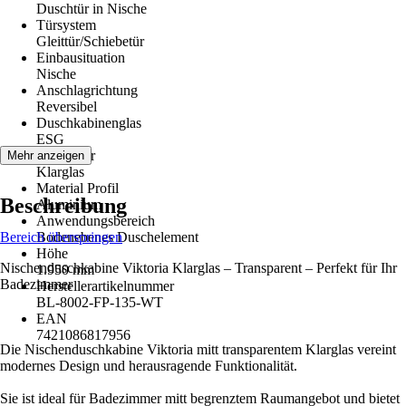
Duschtür in Nische
Türsystem
Gleittür/Schiebetür
Einbausituation
Nische
Anschlagrichtung
Reversibel
Duschkabinenglas
ESG
Glasdekor
Mehr anzeigen
Klarglas
Material Profil
Beschreibung
Aluminium
Anwendungsbereich
Bereich überspringen
Bodenebenes Duschelement
Höhe
Nischenduschkabine Viktoria Klarglas – Transparent – Perfekt für Ihr
1.950 mm
Badezimmer
Herstellerartikelnummer
BL-8002-FP-135-WT
EAN
7421086817956
Die Nischenduschkabine Viktoria mitt transparentem Klarglas vereint
modernes Design und herausragende Funktionalität.
Sie ist ideal für Badezimmer mitt begrenztem Raumangebot und bietet