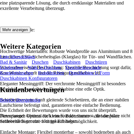
eine platzsparende Lösung, die durch erstklassige Materialien und
exzellente Verarbeitung überzeugt.
Produktmerkmale:
Mehr anzeigen
Weitere Kategorien
Hochwertige Materialien: Robuste Wandprofile aus Alumitnium und 8
mm dickes ESG-Sicherheitsglas (Klarglas) für Tür- und Wandflächen.
Liste überspringen
Bad & Sanitär
Duschen
Duschkabinen
Duschtüren
Wasserabweisende Beschichtung: Spezielle Beschichtung sorgt dafür,
Eckduschen
Walk In Duschen
Duschseitenwände
dass Wasser abperlt und die Reinigung mühelos wird.
Komplettduschen
Rundduschen
Duschkabine U Form
Duschkabinen Konfiguratoren
Eleganter Messinggriff: Der verchromte Messinggriff ist besonders
Kundenbewertungen
langlebig und verleiht der Duschkabine eine edle Optik.
Schiebetürsystem: Sanft gleitende Schiebetüren, die an einer stabilen
Bereich überspringen
Laufschiene befestigt sind, garantieren eine einfache Bedienung.
Die Echtheit der Bewertungen wurde von uns nicht überprüft.
Bewertungen können auch von Kunden stammen, die die Ware nicht
Platzsparend: Optimal für kleinere Badezimmer – die kompakte
nachweislich genutzt oder gekauft haben.
Schiebetür bietet eine 1-türige Einstiegsmöglichkeit.
Einfache Montage: Flexibel montierbar – sowohl bodeneben als auch