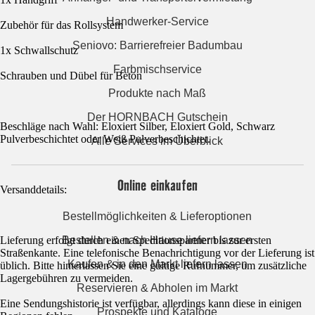
Handwerker-Service
Zubehör für das Rollsystem
Seniovo: Barrierefreier Badumbau
1x Schwallschutz
Farbmischservice
Schrauben und Dübel für Beton
Produkte nach Maß
Der HORNBACH Gutschein
Beschläge nach Wahl: Eloxiert Silber, Eloxiert Gold, Schwarz
Pulverbeschichtet oder Weiß Pulverbeschichtet.
Alle Services im Überblick
Online einkaufen
Versanddetails:
Bestellmöglichkeiten & Lieferoptionen
Lieferung erfolgt durch einen Speditionspartner bis zur ersten
Bestellen & nach Hause liefern lassen
Straßenkante. Eine telefonische Benachrichtigung vor der Lieferung ist
Kaufen & in den Markt liefern lassen
üblich. Bitte hinterlassen Sie eine gültige Rufnummer, um zusätzliche
Lagergebühren zu vermeiden.
Reservieren & Abholen im Markt
Eine Sendungshistorie ist verfügbar, allerdings kann diese in einigen
Prospekte und Kataloge