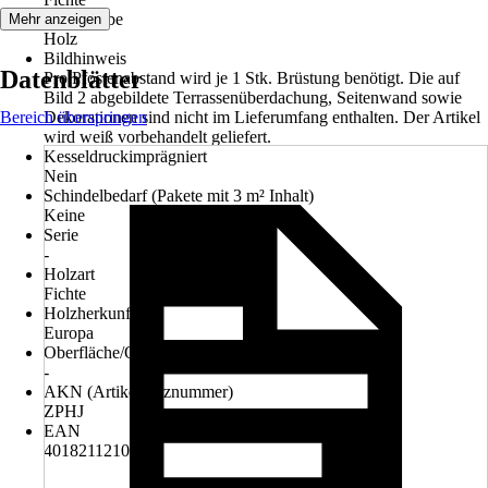
Grundfarbe
Mehr anzeigen
Holz
Bildhinweis
Datenblätter
Pro Pfostenabstand wird je 1 Stk. Brüstung benötigt. Die auf
Bild 2 abgebildete Terrassenüberdachung, Seitenwand sowie
Bereich überspringen
Dekorationen sind nicht im Lieferumfang enthalten. Der Artikel
wird weiß vorbehandelt geliefert.
Kesseldruckimprägniert
Nein
Schindelbedarf (Pakete mit 3 m² Inhalt)
Keine
Serie
-
Holzart
Fichte
Holzherkunft
Europa
Oberfläche/Oberflächenbehandlung
-
AKN (Artikelkurznummer)
ZPHJ
EAN
4018211210404