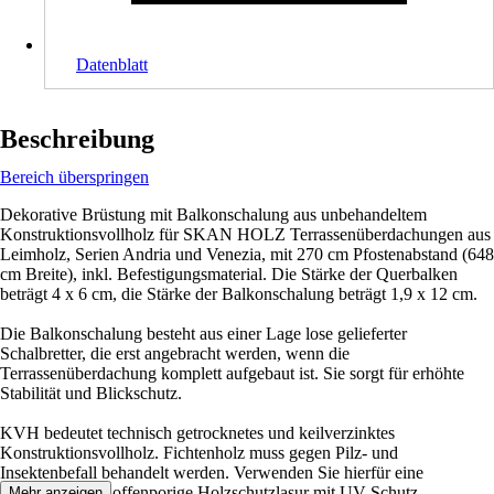
Datenblatt
Beschreibung
Bereich überspringen
Dekorative Brüstung mit Balkonschalung aus unbehandeltem
Konstruktionsvollholz für SKAN HOLZ Terrassenüberdachungen aus
Leimholz, Serien Andria und Venezia, mit 270 cm Pfostenabstand (648
cm Breite), inkl. Befestigungsmaterial. Die Stärke der Querbalken
beträgt 4 x 6 cm, die Stärke der Balkonschalung beträgt 1,9 x 12 cm.
Die Balkonschalung besteht aus einer Lage lose gelieferter
Schalbretter, die erst angebracht werden, wenn die
Terrassenüberdachung komplett aufgebaut ist. Sie sorgt für erhöhte
Stabilität und Blickschutz.
KVH bedeutet technisch getrocknetes und keilverzinktes
Konstruktionsvollholz. Fichtenholz muss gegen Pilz- und
Insektenbefall behandelt werden. Verwenden Sie hierfür eine
handelsübliche, offenporige Holzschutzlasur mit UV-Schutz.
Mehr anzeigen