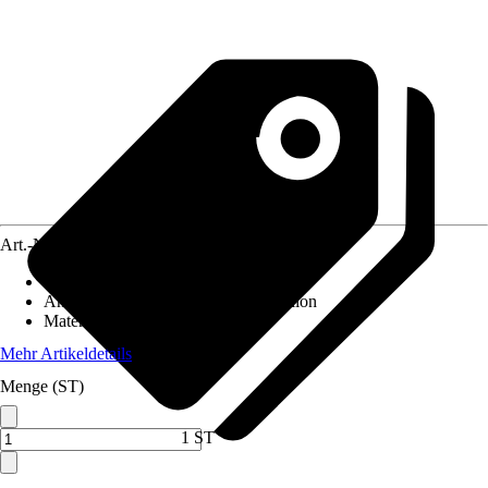
Art.-Nr.
8794875
Artikeltyp
:
Wandelement
Anwendungsbereich
:
Terrasse, Pavillon
Material
:
Holz
Mehr Artikeldetails
Menge (ST)
1 ST