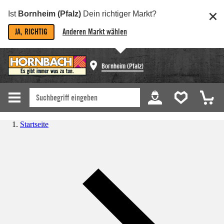
Ist
Bornheim (Pfalz)
Dein richtiger Markt?
JA, RICHTIG
Anderen Markt wählen
Bornheim (Pfalz)
Startseite