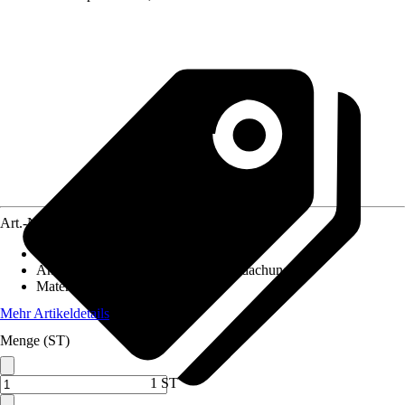
Art.-Nr.
5682016
Artikeltyp
:
Geländer
Anwendungsbereich
:
Terrassenüberdachung
Material
:
Holz
Mehr Artikeldetails
Menge (ST)
1 ST