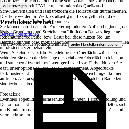
Lasur bzw. Farbe behandelt. Diese schützt das Holz vor Bläuebefall,
vor Schäden durch UV-Licht, vermindert das Quell- und
Mehr anzeigen
Schwundverhalten und lässt trotzdem die Holzstruktur durchscheinen.
Die Teile werden im Werk 2x allseitig mit Lasur geflutet und der
Produktsicherheit
Überschuss anschließend abgebürstet.
Sie können sofort nach der Anlieferung mit dem Aufbau beginnen, das
lästige Grundieren und Streichen entfällt. Jedem Bausatz liegt eine
Bereich überspringen
Reparaturmenge Farbe, bzw. Lasur bei, diese nutzen Sie, um
Beschädigungen bzw. montagenotwendige Schnitt- und Schraubstellen
Verantwortlich für Produktsicherheit:
.
Siehe Herstellerinformationen
mindestens 2x zu behandeln.
Wenn Sie eine zusätzliche Veredelung der Oberfläche wünschen,
schleifen Sie nach der Montage die sichtbaren Oberflächen leicht an
und streichen diese mit hochwertiger Lasur bzw. Farbe. Nutzen Sie
dazu unser optionales Farb- bzw. Lasursortiment. Abgedruckte
Farbmuster sind nicht verbindlich, farbliche Abweichungen können
auftreten. Ablagespuren bei farblich allseitig behandelten Bauteilen
sind technisch bedingt.
Fotogalerie
Eventuell abgebildete Terrassenüberdachungen, Farbbehandlung und
Dekoration sind nicht im Lieferumfang enthalten. Hier handelt es sich
um Kundenfotos, die Ihnen einen Eindruck im eingebauten Zustand
vermitteln sollen.