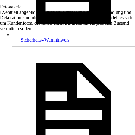
Fotogalerie
Eventuell abgebildete Terrassenüberdachungen, Farbbehandlung und
Dekoration sind nicht im Lieferumfang enthalten. Hier handelt es sich
um Kundenfotos, die Ihnen einen Eindruck im eingebauten Zustand
vermitteln sollen.
Sicherheits-/Warnhinweis