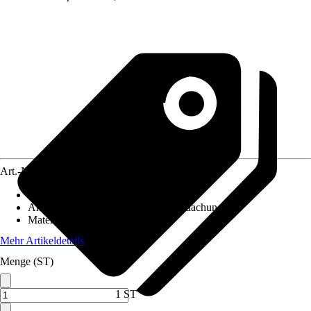
Art.-Nr.
5681935
Artikeltyp
:
Geländer
Anwendungsbereich
:
Terrassenüberdachung
Material
:
Holz
Mehr Artikeldetails
Menge (ST)
1 ST