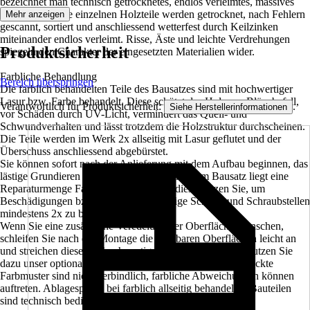
bezeichnet man technisch getrocknetes, endlos verleimtes, massives
Fichtenholz. Die einzelnen Holzteile werden getrocknet, nach Fehlern
Mehr anzeigen
gescannt, sortiert und anschliessend wetterfest durch Keilzinken
miteinander endlos verleimt. Risse, Äste und leichte Verdrehungen
Produktsicherheit
spiegeln den Charakter der eingesetzten Materialien wider.
Farbliche Behandlung
Bereich überspringen
Die farblich behandelten Teile des Bausatzes sind mit hochwertiger
Lasur bzw. Farbe behandelt. Diese schützt das Holz vor Bläuebefall,
Verantwortlich für Produktsicherheit:
.
Siehe Herstellerinformationen
vor Schäden durch UV-Licht, vermindert das Quell- und
Schwundverhalten und lässt trotzdem die Holzstruktur durchscheinen.
Die Teile werden im Werk 2x allseitig mit Lasur geflutet und der
Überschuss anschliessend abgebürstet.
Sie können sofort nach der Anlieferung mit dem Aufbau beginnen, das
lästige Grundieren und Streichen entfällt. Jedem Bausatz liegt eine
Reparaturmenge Farbe, bzw. Lasur bei, diese nutzen Sie, um
Beschädigungen bzw. montagenotwendige Schnitt- und Schraubstellen
mindestens 2x zu behandeln.
Wenn Sie eine zusätzliche Veredelung der Oberfläche wünschen,
schleifen Sie nach der Montage die sichtbaren Oberflächen leicht an
und streichen diese mit hochwertiger Lasur bzw. Farbe. Nutzen Sie
dazu unser optionales Farb- bzw. Lasursortiment. Abgedruckte
Farbmuster sind nicht verbindlich, farbliche Abweichungen können
auftreten. Ablagespuren bei farblich allseitig behandelten Bauteilen
sind technisch bedingt.