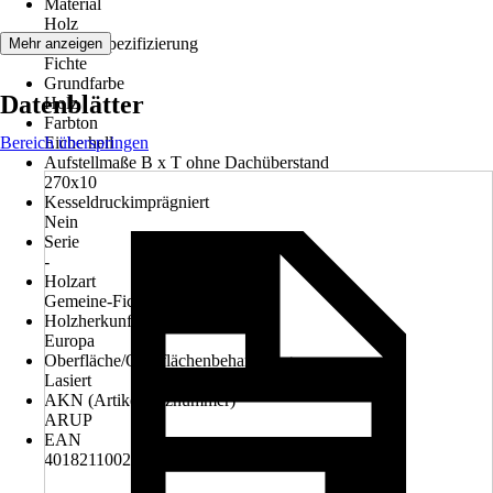
Material
Holz
Materialspezifizierung
Mehr anzeigen
Fichte
Grundfarbe
Datenblätter
Holz
Farbton
Bereich überspringen
Eiche hell
Aufstellmaße B x T ohne Dachüberstand
270x10
Kesseldruckimprägniert
Nein
Serie
-
Holzart
Gemeine-Fichte (Picea abies)
Holzherkunft
Europa
Oberfläche/Oberflächenbehandlung
Lasiert
AKN (Artikelkurznummer)
ARUP
EAN
4018211002818