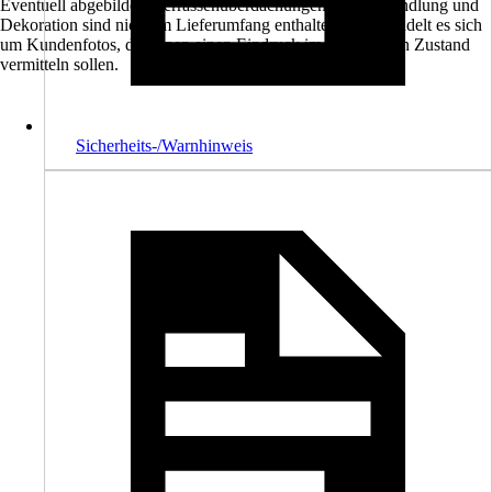
Eventuell abgebildete Terrassenüberdachungen, Farbbehandlung und
Dekoration sind nicht im Lieferumfang enthalten. Hier handelt es sich
um Kundenfotos, die Ihnen einen Eindruck im eingebauten Zustand
vermitteln sollen.
Sicherheits-/Warnhinweis