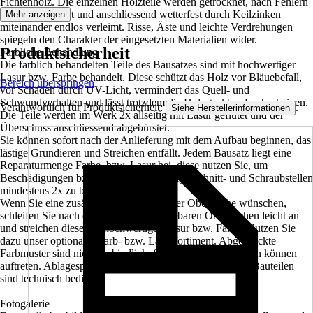
Fichtenholz. Die einzelnen Holzteile werden getrocknet, nach Fehlern
gescannt, sortiert und anschliessend wetterfest durch Keilzinken
Mehr anzeigen
miteinander endlos verleimt. Risse, Äste und leichte Verdrehungen
spiegeln den Charakter der eingesetzten Materialien wider.
Produktsicherheit
Farbliche Behandlung
Die farblich behandelten Teile des Bausatzes sind mit hochwertiger
Lasur bzw. Farbe behandelt. Diese schützt das Holz vor Bläuebefall,
Bereich überspringen
vor Schäden durch UV-Licht, vermindert das Quell- und
Schwundverhalten und lässt trotzdem die Holzstruktur durchscheinen.
Verantwortlich für Produktsicherheit:
.
Siehe Herstellerinformationen
Die Teile werden im Werk 2x allseitig mit Lasur geflutet und der
Überschuss anschliessend abgebürstet.
Sie können sofort nach der Anlieferung mit dem Aufbau beginnen, das
lästige Grundieren und Streichen entfällt. Jedem Bausatz liegt eine
Reparaturmenge Farbe, bzw. Lasur bei, diese nutzen Sie, um
Beschädigungen bzw. montagenotwendige Schnitt- und Schraubstellen
mindestens 2x zu behandeln.
Wenn Sie eine zusätzliche Veredelung der Oberfläche wünschen,
schleifen Sie nach der Montage die sichtbaren Oberflächen leicht an
und streichen diese mit hochwertiger Lasur bzw. Farbe. Nutzen Sie
dazu unser optionales Farb- bzw. Lasursortiment. Abgedruckte
Farbmuster sind nicht verbindlich, farbliche Abweichungen können
auftreten. Ablagespuren bei farblich allseitig behandelten Bauteilen
sind technisch bedingt.
Fotogalerie