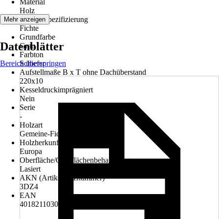
Material
Holz
Materialspezifizierung
Mehr anzeigen
Fichte
Grundfarbe
Datenblätter
Grau
Farbton
Bereich überspringen
Schiefer
Aufstellmaße B x T ohne Dachüberstand
220x10
Kesseldruckimprägniert
Nein
Serie
-
Holzart
Gemeine-Fichte (Picea abies)
Holzherkunft
Europa
Oberfläche/Oberflächenbehandlung
Lasiert
AKN (Artikelkurznummer)
3DZ4
EAN
4018211030200