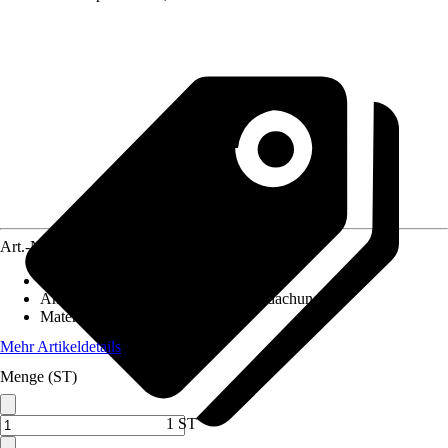
Art.-Nr.
5681934
Artikeltyp
:
Geländer
Anwendungsbereich
:
Terrassenüberdachung
Material
:
Holz
Mehr Artikeldetails
Menge (ST)
1 ST