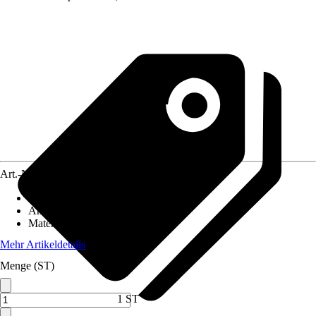
Art.-Nr.
8794837
Artikeltyp
:
Wandelement
Anwendungsbereich
:
Terrasse
Material
:
Holz
Mehr Artikeldetails
Menge (ST)
1 ST