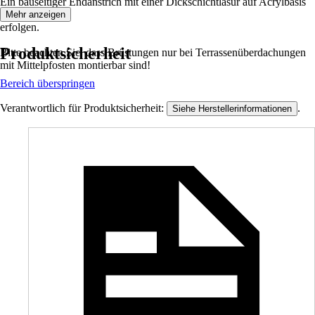
Ein bauseitiger Endanstrich mit einer Dickschichtlasur auf Acrylbasis
muss
Mehr anzeigen
erfolgen.
Produktsicherheit
Bitte beachten Sie, dass Brüstungen nur bei Terrassenüberdachungen
mit Mittelpfosten montierbar sind!
Bereich überspringen
Verantwortlich für Produktsicherheit:
.
Siehe Herstellerinformationen