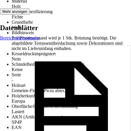
Material
Holz
Materialspezifizierung
Mehr anzeigen
Fichte
Grundfarbe
Datenblätter
Weiß
Bildhinweis
Bereich überspringen
Pro Pfostenabstand wird je 1 Stk. Brüstung benötigt. Die
abgebildete Terrassenüberdachung sowie Dekorationen sind
nicht im Lieferumfang enthalten.
Kesseldruckimprägniert
Nein
Schindelbedarf (Pakete mit 3 m² Inhalt)
Keine
Serie
-
Holzart
Gemeine-Fichte (Picea abies)
Holzherkunft
Europa
Oberfläche/Oberflächenbehandlung
Lasiert
AKN (Artikelkurznummer)
SP4P
EAN