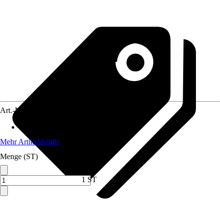
Art.-Nr.
12738228
Anwendungsbereich
:
Heizung
Mehr Artikeldetails
Menge (ST)
1 ST