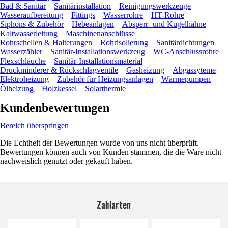
Bad & Sanitär
Sanitärinstallation
Reinigungswerkzeuge
Wasseraufbereitung
Fittings
Wasserrohre
HT-Rohre
Siphons & Zubehör
Hebeanlagen
Absperr- und Kugelhähne
Kaltwasserleitung
Maschinenanschlüsse
Rohrschellen & Halterungen
Rohrisolierung
Sanitärdichtungen
Wasserzähler
Sanitär-Installationswerkzeug
WC-Anschlussrohre
Flexschläuche
Sanitär-Installationsmaterial
Druckminderer & Rückschlagventile
Gasheizung
Abgassyteme
Elektroheizung
Zubehör für Heizungsanlagen
Wärmepumpen
Ölheizung
Holzkessel
Solarthermie
Kundenbewertungen
Bereich überspringen
Die Echtheit der Bewertungen wurde von uns nicht überprüft.
Bewertungen können auch von Kunden stammen, die die Ware nicht
nachweislich genutzt oder gekauft haben.
Zahlarten