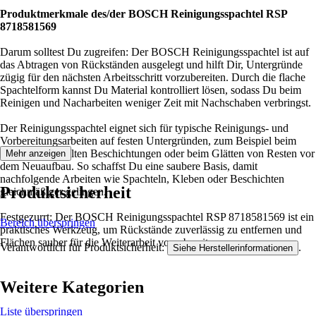
Produktmerkmale des/der BOSCH Reinigungsspachtel RSP
8718581569
Darum solltest Du zugreifen: Der BOSCH Reinigungsspachtel ist auf
das Abtragen von Rückständen ausgelegt und hilft Dir, Untergründe
zügig für den nächsten Arbeitsschritt vorzubereiten. Durch die flache
Spachtelform kannst Du Material kontrolliert lösen, sodass Du beim
Reinigen und Nacharbeiten weniger Zeit mit Nachschaben verbringst.
Der Reinigungsspachtel eignet sich für typische Reinigungs- und
Vorbereitungsarbeiten auf festen Untergründen, zum Beispiel beim
Entfernen von alten Beschichtungen oder beim Glätten von Resten vor
Mehr anzeigen
dem Neuaufbau. So schaffst Du eine saubere Basis, damit
nachfolgende Arbeiten wie Spachteln, Kleben oder Beschichten
Produktsicherheit
gleichmäßiger gelingen.
Festgezurrt: Der BOSCH Reinigungsspachtel RSP 8718581569 ist ein
Bereich überspringen
praktisches Werkzeug, um Rückstände zuverlässig zu entfernen und
Flächen sauber für die Weiterarbeit vorzubereiten.
Verantwortlich für Produktsicherheit:
.
Siehe Herstellerinformationen
Weitere Kategorien
Liste überspringen