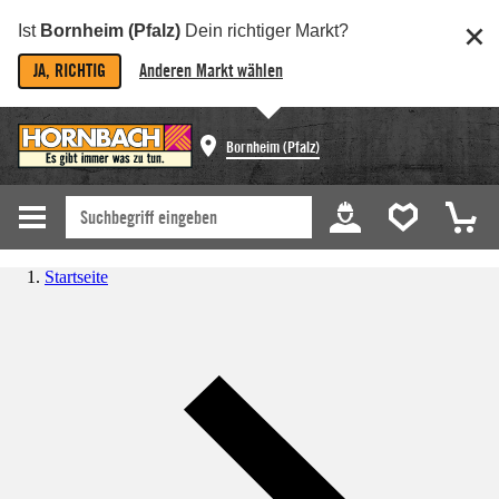
Ist
Bornheim (Pfalz)
Dein richtiger Markt?
JA, RICHTIG
Anderen Markt wählen
Bornheim (Pfalz)
Startseite