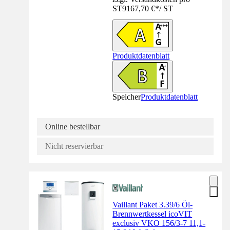
ST
9167,70 €
*
/
ST
Produktdatenblatt
Speicher
Produktdatenblatt
Online bestellbar
Nicht reservierbar
Vaillant Paket 3.39/6 Öl-
Brennwertkessel icoVIT
exclusiv VKO 156/3-7 11,1-