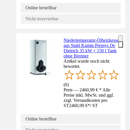
Online bestellbar
Nicht reservierbar
Niedertemperatur-Ölheizkessel
aus Stahl Kamin Premys De
Dietrich 35 kW + 150 l Tank
ohne Brenner
Artikel wurde noch nicht
bewertet.
(
0
)
Preis — 2460,99 € * Alle
Preise inkl. MwSt. und ggf.
zzgl. Versandkosten pro
ST
2460,99 €
*
/
ST
Online bestellbar
Nicht reservierbar