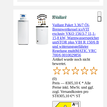
Vaillant Paket 3.36/7 Öl-
Brennwertkessel icoVIT
exclusiv VKO 156/3-7 11,1-
15,8 kW, Warmwasserspeicher
uniSTOR plus VIH R 150/6 B
und witterungsgeführter
Regelung multiMATIC VRC
700/6 0010029856
Artikel wurde noch nicht
bewertet.
(
0
)
Preis — 8305,10 € * Alle
Preise inkl. MwSt. und ggf.
zzgl. Versandkosten pro
ST
8305,10 €
*
/
ST