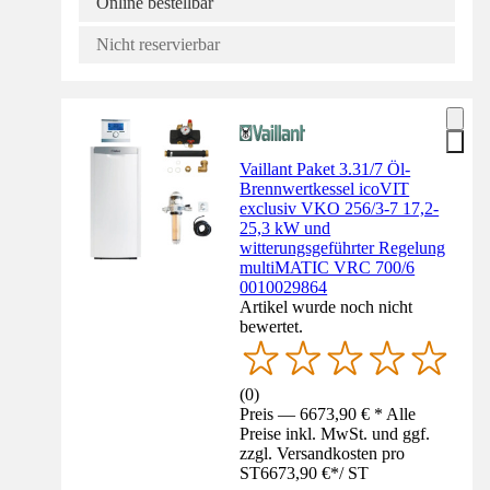
Online bestellbar
Nicht reservierbar
Vaillant Paket 3.31/7 Öl-
Brennwertkessel icoVIT
exclusiv VKO 256/3-7 17,2-
25,3 kW und
witterungsgeführter Regelung
multiMATIC VRC 700/6
0010029864
Artikel wurde noch nicht
bewertet.
(
0
)
Preis — 6673,90 € * Alle
Preise inkl. MwSt. und ggf.
zzgl. Versandkosten pro
ST
6673,90 €
*
/
ST