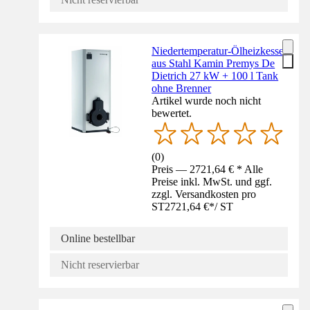
Niedertemperatur-Ölheizkessel
aus Stahl Kamin Premys De
Dietrich 27 kW + 100 l Tank
ohne Brenner
Artikel wurde noch nicht
bewertet.
(
0
)
Preis — 2721,64 € * Alle
Preise inkl. MwSt. und ggf.
zzgl. Versandkosten pro
ST
2721,64 €
*
/
ST
Online bestellbar
Nicht reservierbar