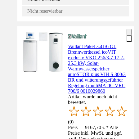
Nicht reservierbar
Vaillant Paket 3.41/6 Öl-
Brennwertkessel icoVIT
exclusiv VKO 256/3-7 17,2-
25,3 kW, Solar-
Warmwasserspeicher
auroSTOR plus VIH S 300/3
BR und witterungsgeführter
Regelung multiMATIC VRC
700/6 0010029860
Artikel wurde noch nicht
bewertet.
(
0
)
Preis — 9167,70 € * Alle
Preise inkl. MwSt. und ggf.
zzgl. Versandkosten pro