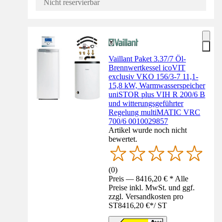
Nicht reservierbar
Vaillant Paket 3.37/7 Öl-
Brennwertkessel icoVIT
exclusiv VKO 156/3-7 11,1-
15,8 kW, Warmwasserspeicher
uniSTOR plus VIH R 200/6 B
und witterungsgeführter
Regelung multiMATIC VRC
700/6 0010029857
Artikel wurde noch nicht
bewertet.
(
0
)
Preis — 8416,20 € * Alle
Preise inkl. MwSt. und ggf.
zzgl. Versandkosten pro
ST
8416,20 €
*
/
ST