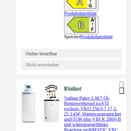
Produktdatenblatt
Speicher
Produktdatenblatt
Online bestellbar
Nicht reservierbar
Vaillant Paket 3.38/7 Öl-
Brennwertkessel icoVIT
exclusiv VKO 256/3-7 17,2-
25,3 kW, Warmwasserspeicher
uniSTOR plus VIH R 200/6 B
und witterungsgeführter
Regelung multiMATIC VRC