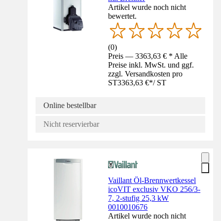
Artikel wurde noch nicht
bewertet.
(
0
)
Preis — 3363,63 € * Alle
Preise inkl. MwSt. und ggf.
zzgl. Versandkosten pro
ST
3363,63 €
*
/
ST
Online bestellbar
Nicht reservierbar
Vaillant Öl-Brennwertkessel
icoVIT exclusiv VKO 256/3-
7, 2-stufig 25,3 kW
0010010676
Artikel wurde noch nicht