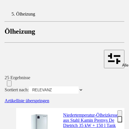
Ölheizung
Ölheizung
Alle
25 Ergebnisse
Sortiert nach:
Artikelliste überspringen
Niedertemperatur-Ölheizkessel
aus Stahl Kamin Premys De
Dietrich 35 kW + 150 l Tank