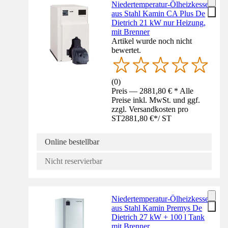
Niedertemperatur-Ölheizkessel
aus Stahl Kamin CA Plus De
Dietrich 21 kW nur Heizung,
mit Brenner
Artikel wurde noch nicht
bewertet.
(
0
)
Preis — 2881,80 € * Alle
Preise inkl. MwSt. und ggf.
zzgl. Versandkosten pro
ST
2881,80 €
*
/
ST
Online bestellbar
Nicht reservierbar
Niedertemperatur-Ölheizkessel
aus Stahl Kamin Premys De
Dietrich 27 kW + 100 l Tank
mit Brenner