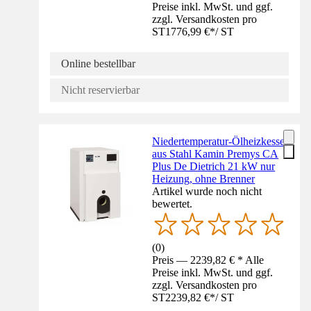
Preise inkl. MwSt. und ggf.
zzgl. Versandkosten pro
ST
1776,99 €
*
/
ST
Online bestellbar
Nicht reservierbar
Niedertemperatur-Ölheizkessel
aus Stahl Kamin Premys CA
Plus De Dietrich 21 kW nur
Heizung, ohne Brenner
Artikel wurde noch nicht
bewertet.
(
0
)
Preis — 2239,82 € * Alle
Preise inkl. MwSt. und ggf.
zzgl. Versandkosten pro
ST
2239,82 €
*
/
ST