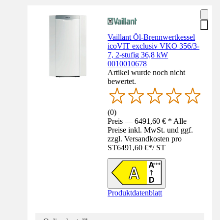
Vaillant Öl-Brennwertkessel
icoVIT exclusiv VKO 356/3-
7, 2-stufig 36,8 kW
0010010678
Artikel wurde noch nicht
bewertet.
(
0
)
Preis — 6491,60 € * Alle
Preise inkl. MwSt. und ggf.
zzgl. Versandkosten pro
ST
6491,60 €
*
/
ST
Produktdatenblatt