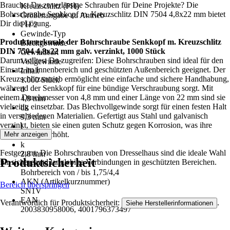
Brauchst Du zuverlässige Schrauben für Deine Projekte? Die
Kreuzschlitz (PH)
Bohrschraube Senkkopf m. Kreuzschlitz DIN 7504 4,8x22 mm bietet
Größenangabe zu Antrieb
Dir die Lösung.
PH 2
Gewinde-Typ
Produktmerkmale der Bohrschraube Senkkopf m. Kreuzschlitz
Blechgewinde
DIN 7504 4,8x22 mm galv. verzinkt, 1000 Stück
Gewindeart
Darum solltest Du zugreifen: Diese Bohrschrauben sind ideal für den
Vollgewinde
Einsatz im Innenbereich und geschützten Außenbereich geeignet. Der
Inhalt
Kreuzschlitzantrieb ermöglicht eine einfache und sichere Handhabung,
1.000 Stück
während der Senkkopf für eine bündige Verschraubung sorgt. Mit
d
einem Durchmesser von 4,8 mm und einer Länge von 22 mm sind sie
4,8 mm
vielseitig einsetzbar. Das Blechvollgewinde sorgt für einen festen Halt
dk
in verschiedenen Materialien. Gefertigt aus Stahl und galvanisch
9,3 mm
verzinkt, bieten sie einen guten Schutz gegen Korrosion, was ihre
l
Langlebigkeit erhöht.
Mehr anzeigen
22 mm
k
Festgezurrt: Die Bohrschrauben von Dresselhaus sind die ideale Wahl
2,8 mm
Produktsicherheit
für sichere und langlebige Verbindungen in geschützten Bereichen.
Hinweis
Bohrbereich von / bis 1,75/4,4
AKN (Artikelkurznummer)
Bereich überspringen
SN1V
EAN
Verantwortlich für Produktsicherheit:
.
Siehe Herstellerinformationen
2003830958006, 4001796373497