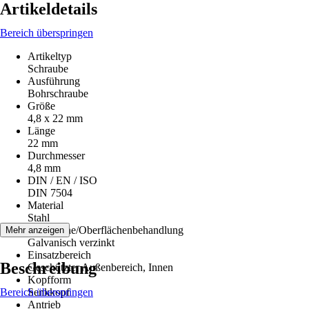
Artikeldetails
Bereich überspringen
Artikeltyp
Schraube
Ausführung
Bohrschraube
Größe
4,8 x 22 mm
Länge
22 mm
Durchmesser
4,8 mm
DIN / EN / ISO
DIN 7504
Material
Stahl
Oberfläche/Oberflächenbehandlung
Mehr anzeigen
Galvanisch verzinkt
Einsatzbereich
Beschreibung
Geschützter Außenbereich, Innen
Kopfform
Bereich überspringen
Senkkopf
Antrieb