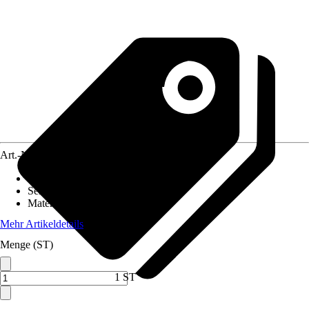
Art.-Nr.
5682936
Grundfarbe
:
Silber
Serie
:
Panorama, HighLine
Material
:
Metall
Mehr Artikeldetails
Menge (ST)
1 ST