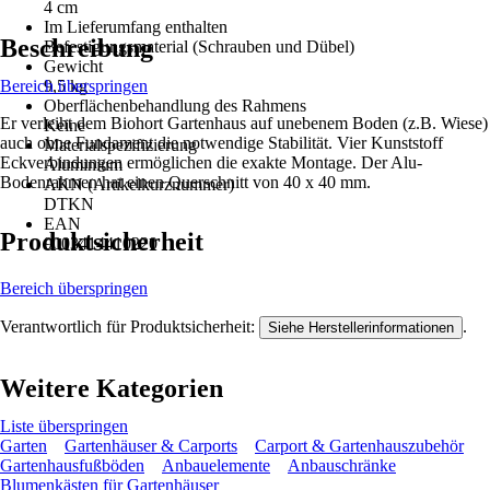
4 cm
Im Lieferumfang enthalten
Beschreibung
Befestigungsmaterial (Schrauben und Dübel)
Gewicht
Bereich überspringen
9,5 kg
Oberflächenbehandlung des Rahmens
Er verleiht dem Biohort Gartenhaus auf unebenem Boden (z.B. Wiese)
Keine
auch ohne Fundament die notwendige Stabilität. Vier Kunststoff
Materialspezifizierung
Eckverbindungen ermöglichen die exakte Montage. Der Alu-
Aluminium
Bodenrahmen hat einen Querschnitt von 40 x 40 mm.
AKN (Artikelkurznummer)
DTKN
EAN
Produktsicherheit
9003414410220
Bereich überspringen
Verantwortlich für Produktsicherheit:
.
Siehe Herstellerinformationen
Weitere Kategorien
Liste überspringen
Garten
Gartenhäuser & Carports
Carport & Gartenhauszubehör
Gartenhausfußböden
Anbauelemente
Anbauschränke
Blumenkästen für Gartenhäuser