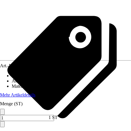
Art.-Nr.
10532626
Artikeltyp
:
Fußboden
Anwendungsbereich
:
Gartenhaus
Material
:
Metall
Mehr Artikeldetails
Menge (ST)
1 ST