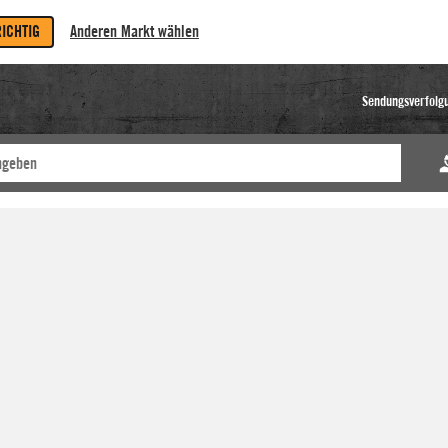
RICHTIG
Anderen Markt wählen
Sendungsverfolg