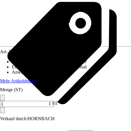
Art.-Nr.
5770724
Ausführung
:
Sonnensensor, Windmesser
Ersatzteil/Zubehör für Modell
:
Universal
Anwendungsbereich
:
Markise
Mehr Artikeldetails
Menge (ST)
1 ST
Verkauf durch:
HORNBACH