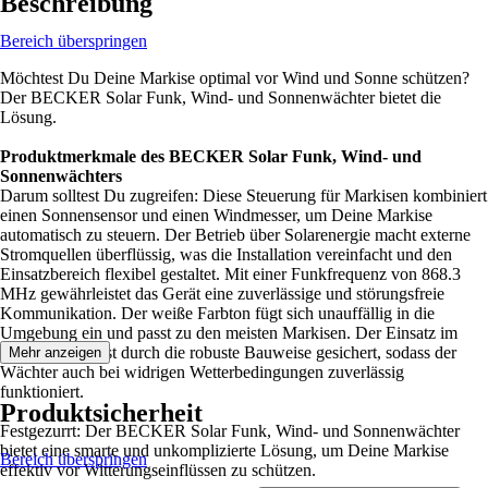
Beschreibung
Bereich überspringen
Möchtest Du Deine Markise optimal vor Wind und Sonne schützen?
Der BECKER Solar Funk, Wind- und Sonnenwächter bietet die
Lösung.
Produktmerkmale des BECKER Solar Funk, Wind- und
Sonnenwächters
Darum solltest Du zugreifen: Diese Steuerung für Markisen kombiniert
einen Sonnensensor und einen Windmesser, um Deine Markise
automatisch zu steuern. Der Betrieb über Solarenergie macht externe
Stromquellen überflüssig, was die Installation vereinfacht und den
Einsatzbereich flexibel gestaltet. Mit einer Funkfrequenz von 868.3
MHz gewährleistet das Gerät eine zuverlässige und störungsfreie
Kommunikation. Der weiße Farbton fügt sich unauffällig in die
Umgebung ein und passt zu den meisten Markisen. Der Einsatz im
Außenbereich ist durch die robuste Bauweise gesichert, sodass der
Mehr anzeigen
Wächter auch bei widrigen Wetterbedingungen zuverlässig
funktioniert.
Produktsicherheit
Festgezurrt: Der BECKER Solar Funk, Wind- und Sonnenwächter
bietet eine smarte und unkomplizierte Lösung, um Deine Markise
Bereich überspringen
effektiv vor Witterungseinflüssen zu schützen.