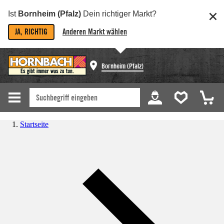
Ist
Bornheim (Pfalz)
Dein richtiger Markt?
JA, RICHTIG
Anderen Markt wählen
Bornheim (Pfalz)
Startseite