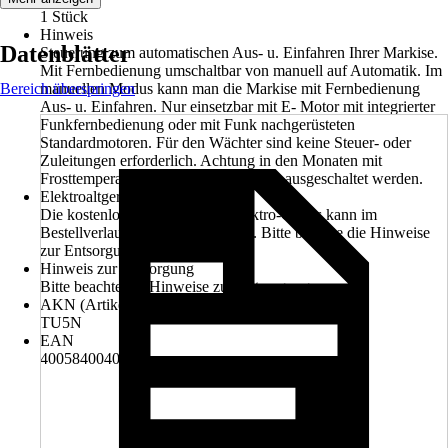
1 Stück
Hinweis
Datenblätter
Steuerung zum automatischen Aus- u. Einfahren Ihrer Markise.
Mit Fernbedienung umschaltbar von manuell auf Automatik. Im
Bereich überspringen
manuellen Modus kann man die Markise mit Fernbedienung
Aus- u. Einfahren. Nur einsetzbar mit E- Motor mit integrierter
Funkfernbedienung oder mit Funk nachgerüsteten
Standardmotoren. Für den Wächter sind keine Steuer- oder
Zuleitungen erforderlich. Achtung in den Monaten mit
Frosttemperaturen muss die Steuerung ausgeschaltet werden.
Elektroaltgerät-Rücknahme
Die kostenlose Rückgabe des Elektro-Geräts kann im
Bestellverlauf ausgewählt werden. Bitte beachte die Hinweise
zur Entsorgung.
Hinweis zur Entsorgung
Bitte beachte die Hinweise zur Entsorgung
AKN (Artikelkurznummer)
TU5N
EAN
4005840040038