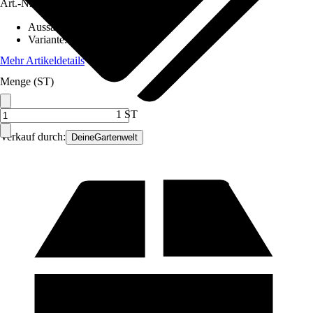
Art.-Nr.
12423720
Aussaatzeit
:
Ganzjährig
Variante
:
Blumen mehrjährig
Mehr Artikeldetails
Menge (ST)
1 ST
Verkauf durch:
DeineGartenwelt