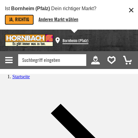
Ist
Bornheim (Pfalz)
Dein richtiger Markt?
JA, RICHTIG
Anderen Markt wählen
Bornheim (Pfalz)
Startseite