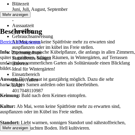
Blütezeit
Juni, Juli, August, September
Erntezeit
Mehr anzeigen
-
Aussaatzeit
Beschreibung
Ganzjährig
Gebrauchsanweisung
Bereich überspringen
Ab Mai, wenn keine Spätfröste mehr zu erwarten sind
auspflanzen oder im kübel ins Freie stellen.
Info:
Imposante tropische Kübelpflanze, die anfangs in allen Zimmern,
Züchtungsform
später in größeren, luftigen Räumen, in Wintergärten, auf Terrassen
Samenfestes Saatgut
und in jedem sommerlichen Garten als Solitärstaude einen Blickfang
Hinweis
bildet.
Ideal für Wintergärten!
Einsatzbereich
Aussaat:
Die Aussaat ist ganzjährig möglich. Dazu die sehr
Innen, Außen
hartschaligen Samen anfeilen oder kurz überbrühen.
EAN
4017048110987
Keimung:
Bald nach dem Keimen eintopfen.
Kultur:
Ab Mai, wenn keine Spätfröste mehr zu erwarten sind,
auspflanzen oder im Kübel ins Freie stellen.
Standort:
Liebt warmen, sonnigen Standort und nährstoffreichen,
humosen und feuchten Boden. Hell kultivieren.
Mehr anzeigen