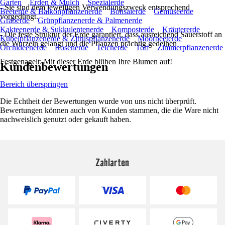
Garten
Erden & Mulch
Spezialerde
- Sie sind dem jeweiligen Verwendungszweck entsprechend
Beeterde & Balkonpflanzenerde
Bonsaierde
Gemüseerde
vorgedüngt.
Graberde
Grünpflanzenerde & Palmenerde
Kakteenerde & Sukkulentenerde
Komposterde
Kräutererde
- Die feste Struktur der Erde garantiert, dass ausreichend Sauerstoff an
Kübelpflanzenerde & Zitruspflanzenerde
Moorbeeterde
die Wurzeln gelangt und die Pflanzen prächtig gedeihen
Orchideenerde
Rosenerde
Teicherde
Torf
Zimmerpflanzenerde
Festgenagelt: Mit dieser Erde blühen Ihre Blumen auf!
Kundenbewertungen
Bereich überspringen
Die Echtheit der Bewertungen wurde von uns nicht überprüft.
Bewertungen können auch von Kunden stammen, die die Ware nicht
nachweislich genutzt oder gekauft haben.
Zahlarten