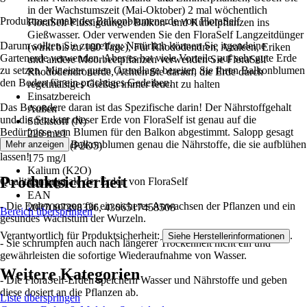
in der Wachstumszeit (Mai-Oktober) 2 mal wöchentlich
Produktmerkmale der Balkonblumenerde von FloraSelf
FloraSelf Flüssigdünger Balkon- und Kübelpflanzen ins
Gießwasser. Oder verwenden Sie den FloraSelf Langzeitdünger
Darum sollten Sie zugreifen: Natürlich können Sie irgendeine
(wirkt bis zu 100 Tage), Für Rhododendren, Azaleen, Eriken
Gartenerde verwenden. Aber es hat viele Vorteile, auf sehr gute Erde
und andere Moorbeetpflanzen verwenden Sie FloraSelf
zu setzen. Mit einer guten Grundlage bereiten Sie Ihren Balkonblumen
Rhododendronerde, Achten Sie darauf, die Erde durch
den Boden für ein prächtiges Gedeihen.
regelmäßiges Gießen immer feucht zu halten
Einsatzbereich
Das Besondere daran ist das Spezifische darin! Der Nährstoffgehalt
Außen
und die Struktur dieser Erde von FloraSelf ist genau auf die
Stickstoff (N)
Bedürfnisse von Blumen für den Balkon abgestimmt. Salopp gesagt
220 mg/l
bekommen Ihre Balkonblumen genau die Nährstoffe, die sie aufblühen
Mehr anzeigen
Phosphat (P2O5)
lassen!
175 mg/l
Kalium (K2O)
Produktsicherheit
Qualitätsmerkmale der Erden von FloraSelf
900 mg/l
EAN
- Die Erden sorgen für ein sicheres Anwachsen der Pflanzen und ein
2007007398336, 4306517458508
Bereich überspringen
gesundes Wachstum der Wurzeln.
Verantwortlich für Produktsicherheit:
.
Siehe Herstellerinformationen
- Sie schrumpfen auch nach längerer Trockenheit nicht ein und
gewährleisten die sofortige Wiederaufnahme von Wasser.
Weitere Kategorien
- Die FloraSelf-Erden speichern Wasser und Nährstoffe und geben
diese dosiert an die Pflanzen ab.
Liste überspringen