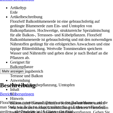
Artikeltyp
Erde
Artikelbeschreibung
FloraSelf Balkonblumenerde ist eine gebrauchsfertig auf
gedüngte Blumenerde zum Ein- und Umtopfen von
Balkonpflanzen. Hochwertige, strukturreiche Spezialmischung
für alle Balkon-, Terrassen- und Kübelpflanzen. FloraSelf
Balkonblumenerde ist gebrauchsfertig und mit den notwendigen
Nährstoffen gedüngt für ein erfolgreiches Anwachsen und eine
üppige Blütenbildung. Wertvolle Tonmineralien speichern
Wasser und Nährstoffe und geben diese je nach Bedarf an die
Pflanzen ab.
Geeignet für
Balkonpflanze
Anwendungsbereich
Mehr anzeigen
Terrasse und Balkon
Anwendung
Beschreibung
Kübel- und Trogbepflanzung, Umtopfen
Inhalt
Bereich überspringen
60 l
Hinweis
FloraSelf aus gutem Grund! Damit's mit den Balkonblumen, auf die
Balkon- und Terrassenpflanzen benötigen mit ihrem starken
man Stolz wie Bolle ist, klappt, sollten Sie zu Erden von FloraSelf
Wachstum und reichen Blütenbildung im kleinen Wurzelraum
greifen - alle Produkte in 1A Gärtner Qualität!
mehr Nährstoffe als Freiland- und Zimmerpflanzen, Geben Sie