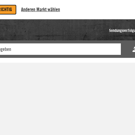
RICHTIG
Anderen Markt wählen
Sendungsverfolg