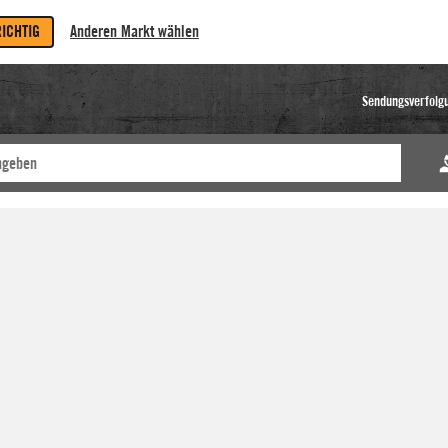
RICHTIG
Anderen Markt wählen
Sendungsverfolg