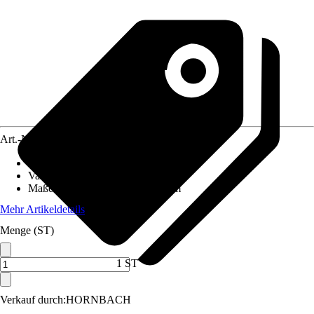
Art.-Nr.
12074930
Materialspezifizierung
:
Sanitäracryl
Variante
:
Rechteckbadewanne
Maße (LxBxH)
:
170 x 75 x 42 cm
Mehr Artikeldetails
Menge (ST)
1 ST
Verkauf durch:
HORNBACH