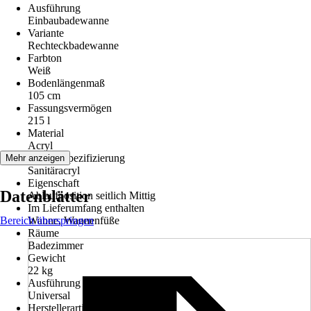
Ausführung
Einbaubadewanne
Variante
Rechteckbadewanne
Farbton
Weiß
Bodenlängenmaß
105 cm
Fassungsvermögen
215 l
Material
Acryl
Materialspezifizierung
Mehr anzeigen
Sanitäracryl
Eigenschaft
Datenblätter
Ablaufposition seitlich Mittig
Im Lieferumfang enthalten
Bereich überspringen
Wanne, Wannenfüße
Räume
Badezimmer
Gewicht
22 kg
Ausführung für Einbau Ecke
Universal
Herstellerartikelnummer