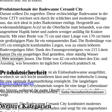
Komfort und Stil in einem.
Produktmerkmale der Badewanne Cersanit City
Darum solltest Du zugreifen: Diese rechtwinklige Badewanne in der
Serie CITY zeichnet sich durch ihr schlichtes und modernes Design
aus, das sich ideal in jedes Badezimmer einfügt. Hergestellt aus
widerstandsfähigem Acryl ist die Oberfläche matt behandelt, was eine
angenehme Haptik bietet und zudem weniger anfällig für Kratzer
macht. Mit einer Breite von 75 cm und einer Länge von 170 cm bietet
sie großzügigen Platz für ein entspannendes Bad. Die Bodenlänge von
105 cm ermöglicht komfortables Liegen, was zu einem höheren
Badevergnügen führt. Dank des Fassungsvermögens von 215 Litern
kannst Du ein ausgiebiges Bad genießen, ohne ständig Wasser
nachfüllen zu müssen. Die Höhe von 42 cm erleichtert den Ein- und
Mehr anzeigen
Ausstieg, was besonders im täglichen Gebrauch praktisch ist.
Produktsicherheit
Die Badewanne Cersanit City ist als Einbaubadewanne ausgeführt,
wodurch sie sich leicht installieren lässt und eine ästhetische Lösung
für eine optimale Raumaufteilung ermöglicht. Die langlebigen
Bereich überspringen
Eigenschaften des Acrylmaterials sorgen für eine lange Lebensdauer
der Wanne, während die matte Oberfläche für eine einfache Pflege
Verantwortlich für Produktsicherheit:
.
Siehe Herstellerinformationen
sorgt.
Festgezurrt: Die Badewanne Cersanit City kombiniert modernes
Weitere Kategorien
Design mit praktischen Eigenschaften und sorgt für ein angenehmes