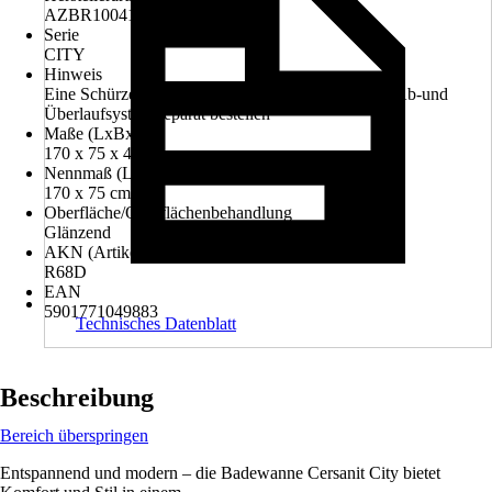
AZBR1004100032
Serie
CITY
Hinweis
Eine Schürze ist im Lieferumfang nicht enthalten., Ab-und
Überlaufsystem separat bestellen
Maße (LxBxH)
170 x 75 x 42 cm
Nennmaß (LxB)
170 x 75 cm
Oberfläche/Oberflächenbehandlung
Glänzend
AKN (Artikelkurznummer)
R68D
EAN
5901771049883
Technisches Datenblatt
Beschreibung
Bereich überspringen
Entspannend und modern – die Badewanne Cersanit City bietet