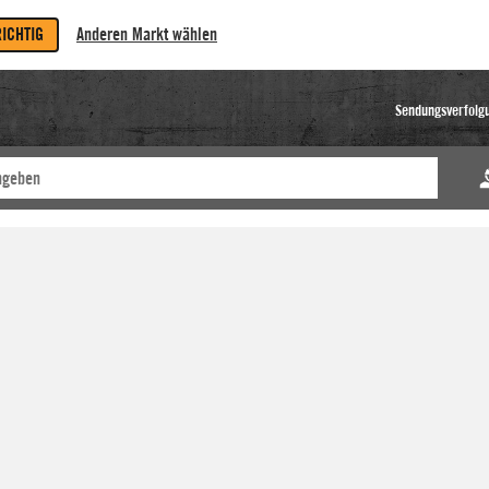
RICHTIG
Anderen Markt wählen
Sendungsverfolg