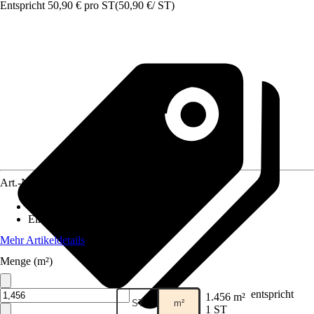
Entspricht 50,90 € pro ST
(
50,90 €
/
ST
)
Art.-Nr.
12085623
Artikeltyp
:
Paneel
Einsatzbereich
:
Innen
Mehr Artikeldetails
Menge (m²)
entspricht
1.456 m²
ST
m²
1 ST