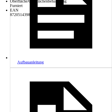
Oberfläche/Oberflächenbehandlung
Furniert
EAN
8720514398470
Aufbauanleitung