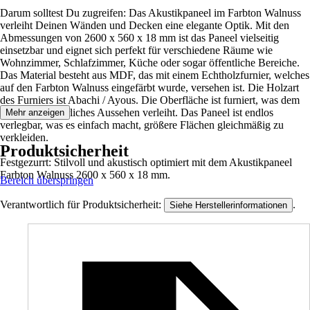
Darum solltest Du zugreifen: Das Akustikpaneel im Farbton Walnuss
verleiht Deinen Wänden und Decken eine elegante Optik. Mit den
Abmessungen von 2600 x 560 x 18 mm ist das Paneel vielseitig
einsetzbar und eignet sich perfekt für verschiedene Räume wie
Wohnzimmer, Schlafzimmer, Küche oder sogar öffentliche Bereiche.
Das Material besteht aus MDF, das mit einem Echtholzfurnier, welches
auf den Farbton Walnuss eingefärbt wurde, versehen ist. Die Holzart
des Furniers ist Abachi / Ayous. Die Oberfläche ist furniert, was dem
Paneel ein natürliches Aussehen verleiht. Das Paneel ist endlos
Mehr anzeigen
verlegbar, was es einfach macht, größere Flächen gleichmäßig zu
verkleiden.
Produktsicherheit
Festgezurrt: Stilvoll und akustisch optimiert mit dem Akustikpaneel
Farbton Walnuss 2600 x 560 x 18 mm.
Bereich überspringen
Verantwortlich für Produktsicherheit:
.
Siehe Herstellerinformationen