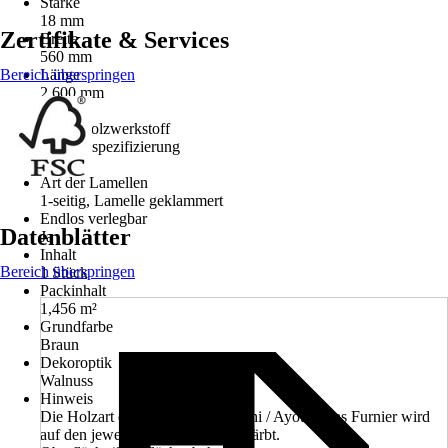
Stärke
18 mm
Zertifikate & Services
Breite
560 mm
Bereich überspringen
Länge
2.600 mm
Material
Holz, Holzwerkstoff
Materialspezifizierung
MDF
Art der Lamellen
1-seitig, Lamelle geklammert
Endlos verlegbar
Datenblätter
Ja
Inhalt
Bereich überspringen
1 Stück
Packinhalt
1,456 m²
Grundfarbe
Braun
Dekoroptik
Walnuss
Hinweis
Die Holzart des Furniers ist Abachi / Ayous. Das Furnier wird
auf den jeweiligen Farbton eingefärbt.