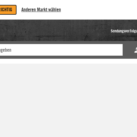
RICHTIG
Anderen Markt wählen
Sendungsverfolg