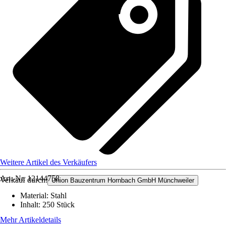
Weitere Artikel des Verkäufers
Art.-Nr.
12144758
Verkauf durch:
Union Bauzentrum Hornbach GmbH Münchweiler
Material
:
Stahl
Inhalt
:
250 Stück
Mehr Artikeldetails