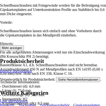
Schnellbauschrauben mit Feingewinde werden für die Befestigung von
Gipskartonplatten auf Unterkonstruktion Profile aus Stahlblech bis 0,6
mm Dicke eingesetzt.
Vorteile:
Schnellbauschrauben lassen sich einfach und ohne Vorbohren durch
die Gipskartonplatten in das Metallprofil eindrehen.
Hinweis:
Mehr anzeigen
Für alle aufgeführten Abmessungen wird nur ein Einschraubwerkzeug
(Bit Kreuzschlitz PH 2) benötigt.
Produktsicherheit
Baustoffklasse A1, d.h. Schnellbauschrauben sind nicht brennbar.
Ausziehwiderstand 450 N auf Metallprofilen nach EN 14195 (0,60 ±
Bereich überspringen
0,04 mm) bzw. Holz nach EN 338, Klasse C 16.
Verantwortlich für Produktsicherheit:
.
Siehe Herstellerinformationen
Technische Informationen:
- Durchmesser (d): 4,0 mm
- Länge (l): 75,0 mm
Weitere Kategorien
- Gewindelänge (b): 50,0 mm
- Innenantrieb: H2
Liste überspringen
- Kopfdurchmesser (dk): 8,5 mm
Baustoffe
Trockenbau
Trockenbauzubehör
Gipskartonplatten