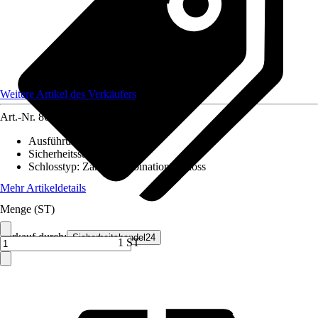
Weitere Artikel des Verkäufers
Art.-Nr.
8669508
Ausführung
:
Schlüsseltresor
Sicherheitsstufe
:
-
Schlosstyp
:
Zahlenkombinationsschloss
Mehr Artikeldetails
Menge (ST)
Verkauf durch:
Sicherheitshandel24
1 ST