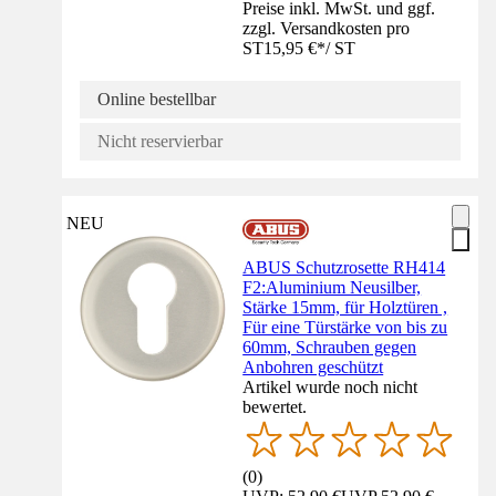
Preise inkl. MwSt. und ggf.
zzgl. Versandkosten pro
ST
15,95 €
*
/
ST
Online bestellbar
Nicht reservierbar
NEU
ABUS Schutzrosette RH414
F2:Aluminium Neusilber,
Stärke 15mm, für Holztüren ,
Für eine Türstärke von bis zu
60mm, Schrauben gegen
Anbohren geschützt
Artikel wurde noch nicht
bewertet.
(
0
)