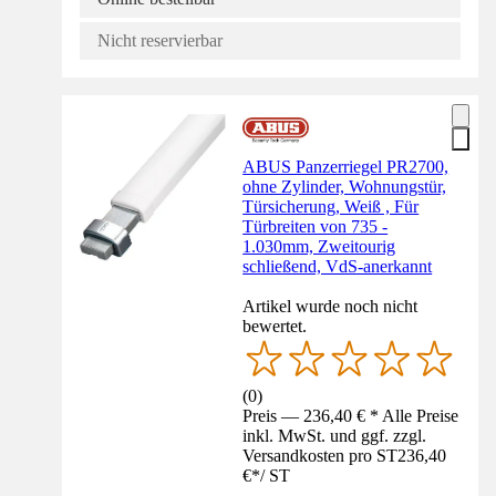
Nicht reservierbar
ABUS Panzerriegel PR2700,
ohne Zylinder, Wohnungstür,
Türsicherung, Weiß , Für
Türbreiten von 735 -
1.030mm, Zweitourig
schließend, VdS-anerkannt
Artikel wurde noch nicht
bewertet.
(
0
)
Preis — 236,40 € * Alle Preise
inkl. MwSt. und ggf. zzgl.
Versandkosten pro ST
236,40
€
*
/
ST