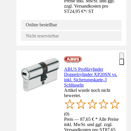
Preise inkl. MwSt. und ggf.
zzgl. Versandkosten pro
ST
24,95 €
*
/
ST
Online bestellbar
Nicht reservierbar
ABUS Profilzylinder
Doppelzylinder XP20SN vs.
inkl. Sicherungskarte-3
Schlüsseln
Artikel wurde noch nicht
bewertet.
(
0
)
Preis — 87,65 € * Alle Preise
inkl. MwSt. und ggf. zzgl.
Versandkosten pro ST
87,65