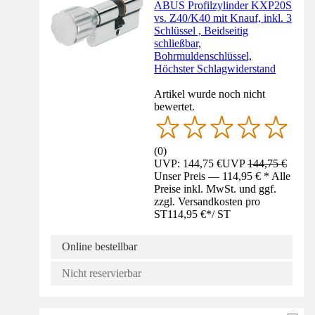
ABUS Profilzylinder KXP20S
vs. Z40/K40 mit Knauf, inkl. 3
Schlüssel , Beidseitig
schließbar,
Bohrmuldenschlüssel,
Höchster Schlagwiderstand
Artikel wurde noch nicht
bewertet.
(
0
)
UVP: 144,75 €
UVP
144,75 €
Unser Preis — 114,95 € * Alle
Preise inkl. MwSt. und ggf.
zzgl. Versandkosten pro
ST
114,95 €
*
/
ST
Online bestellbar
Nicht reservierbar