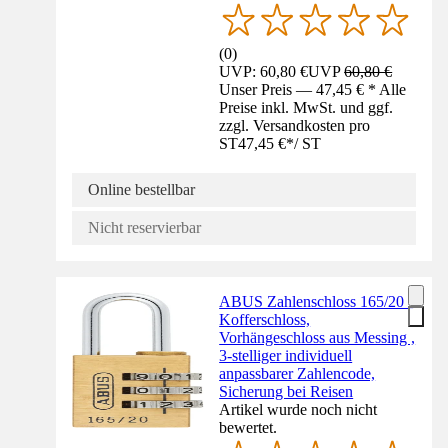
(
0
)
UVP: 60,80 €
UVP
60,80 €
Unser Preis — 47,45 € * Alle
Preise inkl. MwSt. und ggf.
zzgl. Versandkosten pro
ST
47,45 €
*
/
ST
Online bestellbar
Nicht reservierbar
ABUS Zahlenschloss 165/20 -
Kofferschloss,
Vorhängeschloss aus Messing ,
3-stelliger individuell
anpassbarer Zahlencode,
Sicherung bei Reisen
Artikel wurde noch nicht
bewertet.