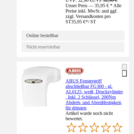
UVP: 52,90 €
UVP
52,90 €
Unser Preis — 35,95 € * Alle
Preise inkl. MwSt. und ggf.
zzgl. Versandkosten pro
ST
35,95 €
*
/
ST
Online bestellbar
Nicht reservierbar
ABUS Fenstergriff
abschließbar FG300 - gl.
AL0125, weiß, Druckzylinder
, Inkl. 2 Schlüssel, 200Nm
Abdreh- und Abreißfestigkeit,
für drinnen
Artikel wurde noch nicht
bewertet.