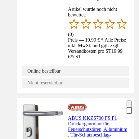
Artikel wurde noch nicht
bewertet.
(
0
)
Preis — 19,99 € * Alle Preise
inkl. MwSt. und ggf. zzgl.
Versandkosten pro ST
19,99
€
*
/
ST
Online bestellbar
Nicht reservierbar
ABUS KKZS700 FS F1
Drückerganrnitur für
Feuerschutztüren, Alluminium
, Tür-Schutzbeschlag-