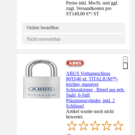
Preise inkl. MwSt. und ggf.
zzgl. Versandkosten pro
ST
149,00 €
*
/
ST
Online bestellbar
Nicht reservierbar
ABUS Vorhangschloss
80TI/40 gl. TITALIUM™-
leichter, massiver
Schlosskörper , Bügel aus geh.
Stahl, 6-Stift
Präzisionszylinder, inkl. 2
Schlüssel
Artikel wurde noch nicht
bewertet.