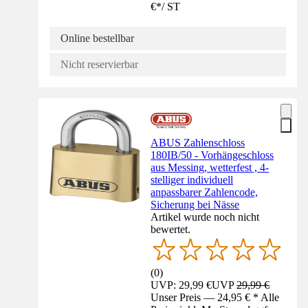
€
*
/
ST
Online bestellbar
Nicht reservierbar
ABUS Zahlenschloss
180IB/50 - Vorhängeschloss
aus Messing, wetterfest , 4-
stelliger individuell
anpassbarer Zahlencode,
Sicherung bei Nässe
Artikel wurde noch nicht
bewertet.
(
0
)
UVP: 29,99 €
UVP
29,99 €
Unser Preis — 24,95 € * Alle