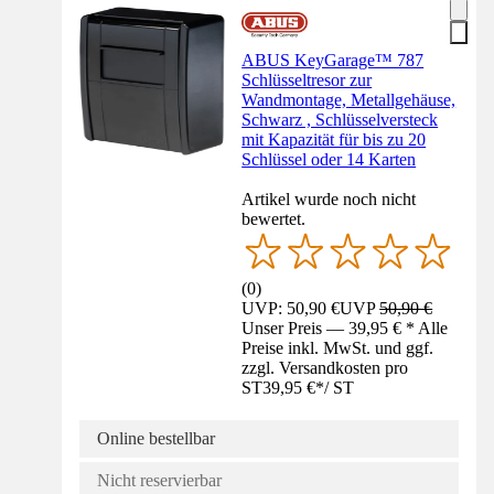
ABUS KeyGarage™ 787
Schlüsseltresor zur
Wandmontage, Metallgehäuse,
Schwarz , Schlüsselversteck
mit Kapazität für bis zu 20
Schlüssel oder 14 Karten
Artikel wurde noch nicht
bewertet.
(
0
)
UVP: 50,90 €
UVP
50,90 €
Unser Preis — 39,95 € * Alle
Preise inkl. MwSt. und ggf.
zzgl. Versandkosten pro
ST
39,95 €
*
/
ST
Online bestellbar
Nicht reservierbar