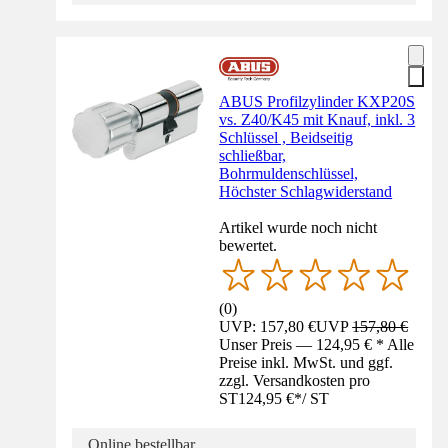
ABUS Profilzylinder KXP20S
vs. Z40/K45 mit Knauf, inkl. 3
Schlüssel , Beidseitig
schließbar,
Bohrmuldenschlüssel,
Höchster Schlagwiderstand
Artikel wurde noch nicht
bewertet.
(
0
)
UVP: 157,80 €
UVP
157,80 €
Unser Preis — 124,95 € * Alle
Preise inkl. MwSt. und ggf.
zzgl. Versandkosten pro
ST
124,95 €
*
/
ST
Online bestellbar