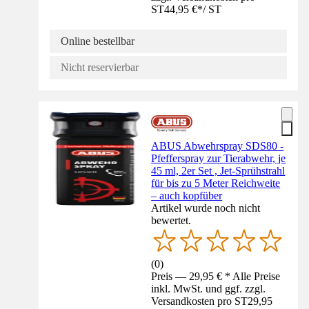
ST
44,95 €
*
/
ST
Online bestellbar
Nicht reservierbar
ABUS Abwehrspray SDS80 -
Pfefferspray zur Tierabwehr, je
45 ml, 2er Set , Jet-Sprühstrahl
für bis zu 5 Meter Reichweite
– auch kopfüber
Artikel wurde noch nicht
bewertet.
(
0
)
Preis — 29,95 € * Alle Preise
inkl. MwSt. und ggf. zzgl.
Versandkosten pro ST
29,95