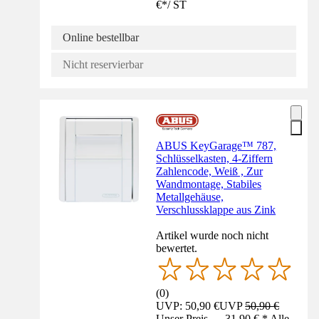
€
*
/
ST
Online bestellbar
Nicht reservierbar
ABUS KeyGarage™ 787,
Schlüsselkasten, 4-Ziffern
Zahlencode, Weiß , Zur
Wandmontage, Stabiles
Metallgehäuse,
Verschlussklappe aus Zink
Artikel wurde noch nicht
bewertet.
(
0
)
UVP: 50,90 €
UVP
50,90 €
Unser Preis — 31,90 € * Alle