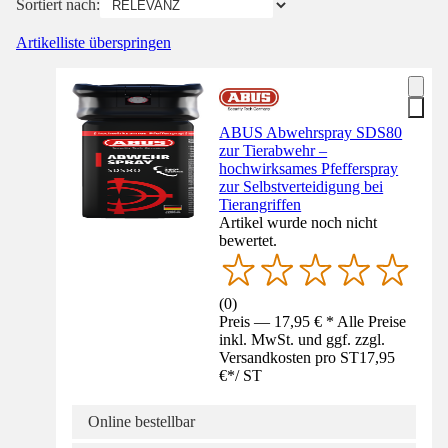
Sortiert nach:
Artikelliste überspringen
ABUS Abwehrspray SDS80
zur Tierabwehr –
hochwirksames Pfefferspray
zur Selbstverteidigung bei
Tierangriffen
Artikel wurde noch nicht
bewertet.
(
0
)
Preis — 17,95 € * Alle Preise
inkl. MwSt. und ggf. zzgl.
Versandkosten pro ST
17,95
€
*
/
ST
Online bestellbar