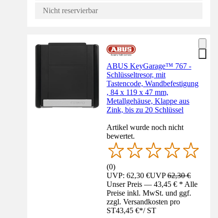
Nicht reservierbar
ABUS KeyGarage™ 767 -
Schlüsseltresor, mit
Tastencode, Wandbefestigung
, 84 x 119 x 47 mm,
Metallgehäuse, Klappe aus
Zink, bis zu 20 Schlüssel
Artikel wurde noch nicht
bewertet.
(
0
)
UVP: 62,30 €
UVP
62,30 €
Unser Preis — 43,45 € * Alle
Preise inkl. MwSt. und ggf.
zzgl. Versandkosten pro
ST
43,45 €
*
/
ST