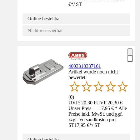
€
*
/
ST
Online bestellbar
Nicht reservierbar
4003318337161
Artikel wurde noch nicht
bewertet.
(
0
)
UVP: 20,30 €
UVP
20,30 €
Unser Preis — 17,95 € * Alle
Preise inkl. MwSt. und ggf.
zzgl. Versandkosten pro
ST
17,95 €
*
/
ST
Online bestellbar