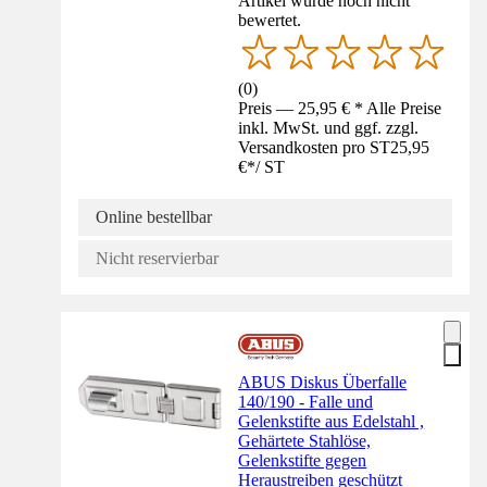
Artikel wurde noch nicht
bewertet.
(
0
)
Preis — 25,95 € * Alle Preise
inkl. MwSt. und ggf. zzgl.
Versandkosten pro ST
25,95
€
*
/
ST
Online bestellbar
Nicht reservierbar
ABUS Diskus Überfalle
140/190 - Falle und
Gelenkstifte aus Edelstahl ,
Gehärtete Stahlöse,
Gelenkstifte gegen
Heraustreiben geschützt