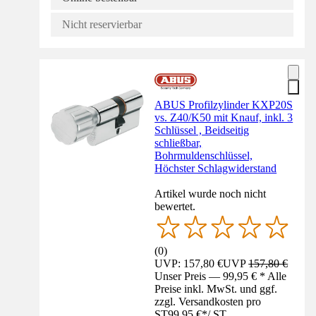
Nicht reservierbar
ABUS Profilzylinder KXP20S
vs. Z40/K50 mit Knauf, inkl. 3
Schlüssel , Beidseitig
schließbar,
Bohrmuldenschlüssel,
Höchster Schlagwiderstand
Artikel wurde noch nicht
bewertet.
(
0
)
UVP: 157,80 €
UVP
157,80 €
Unser Preis — 99,95 € * Alle
Preise inkl. MwSt. und ggf.
zzgl. Versandkosten pro
ST
99,95 €
*
/
ST