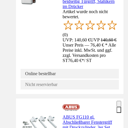
beidseitig Türgriff, Stahlkern
im Drücker
Artikel wurde noch nicht
bewertet.
(
0
)
UVP: 140,60 €
UVP
140,60 €
Unser Preis — 76,40 € * Alle
Preise inkl. MwSt. und ggf.
zzgl. Versandkosten pro
ST
76,40 €
*
/
ST
Online bestellbar
Nicht reservierbar
ABUS FG110 gl.
Abschließbarer Fenstergriff
mit Druckzylinder, 3er Set,