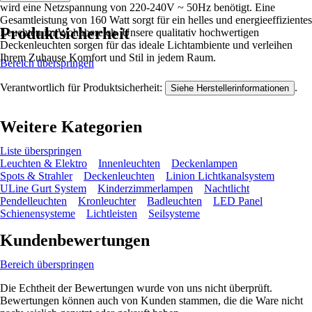
wird eine Netzspannung von 220-240V ~ 50Hz benötigt. Eine
Gesamtleistung von 160 Watt sorgt für ein helles und energieeffizientes
Produktsicherheit
Leuchten im Wohnbereich. Unsere qualitativ hochwertigen
Deckenleuchten sorgen für das ideale Lichtambiente und verleihen
Ihrem Zuhause Komfort und Stil in jedem Raum.
Bereich überspringen
Verantwortlich für Produktsicherheit:
.
Siehe Herstellerinformationen
Weitere Kategorien
Liste überspringen
Leuchten & Elektro
Innenleuchten
Deckenlampen
Spots & Strahler
Deckenleuchten
Linion Lichtkanalsystem
ULine Gurt System
Kinderzimmerlampen
Nachtlicht
Pendelleuchten
Kronleuchter
Badleuchten
LED Panel
Schienensysteme
Lichtleisten
Seilsysteme
Kundenbewertungen
Bereich überspringen
Die Echtheit der Bewertungen wurde von uns nicht überprüft.
Bewertungen können auch von Kunden stammen, die die Ware nicht