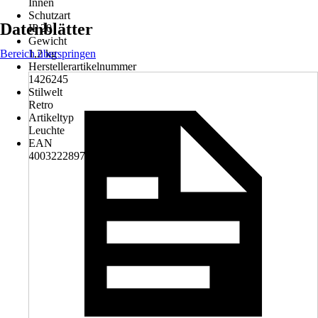
Innen
Schutzart
Datenblätter
IP 20
Gewicht
Bereich überspringen
1,2 kg
Herstellerartikelnummer
1426245
Stilwelt
Retro
Artikeltyp
Leuchte
EAN
4003222897799