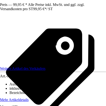
Preis — 99,95 € * Alle Preise inkl. MwSt. und ggf. zzgl.
Versandkosten pro ST
99,95 €
*
/
ST
Weitere Artikel des Verkäufers
Art.-Nr.
12606256
Ausführung
:
Spot
inklusive Leuchtmittel
:
Nein
Bezeichnung Fassung
:
E14
Mehr Artikeldetails