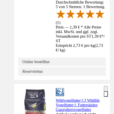
Durchschnittliche Bewertung:
5 von 5 Sternen. 1 Bewertung.
(
1
)
Preis — 1,39 € * Alle Preise
inkl. MwSt. und ggf. zzgl.
Versandkosten pro ST
1,39 €
*
/
ST
Entspricht 2,73 € pro kg
(
2,73
€
/
kg
)
Online bestellbar
Reservierbar
Wildvogelfutter CJ Wildlife
Vogelfutter f. Futtersäulen
Ganzjahresvogelfutter