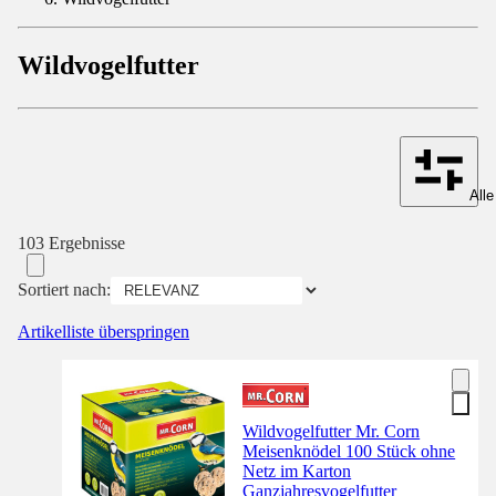
Wildvogelfutter
Alle
103 Ergebnisse
Sortiert nach:
Artikelliste überspringen
Wildvogelfutter Mr. Corn
Meisenknödel 100 Stück ohne
Netz im Karton
Ganzjahresvogelfutter