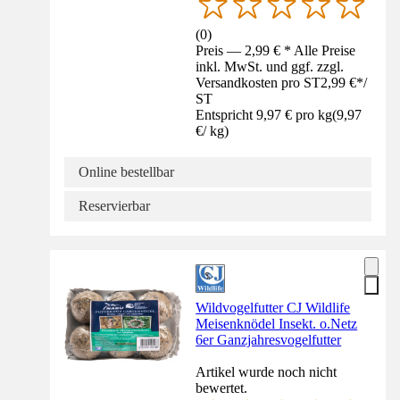
(
0
)
Preis — 2,99 € * Alle Preise
inkl. MwSt. und ggf. zzgl.
Versandkosten pro ST
2,99 €
*
/
ST
Entspricht 9,97 € pro kg
(
9,97
€
/
kg
)
Online bestellbar
Reservierbar
Wildvogelfutter CJ Wildlife
Meisenknödel Insekt. o.Netz
6er Ganzjahresvogelfutter
Artikel wurde noch nicht
bewertet.