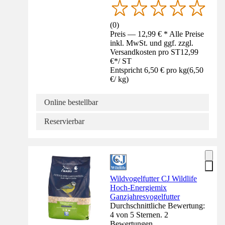
(
0
)
Preis — 12,99 € * Alle Preise
inkl. MwSt. und ggf. zzgl.
Versandkosten pro ST
12,99
€
*
/
ST
Entspricht 6,50 € pro kg
(
6,50
€
/
kg
)
Online bestellbar
Reservierbar
Wildvogelfutter CJ Wildlife
Hoch-Energiemix
Ganzjahresvogelfutter
Durchschnittliche Bewertung:
4 von 5 Sternen. 2
Bewertungen.