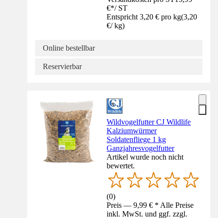
€
*
/
ST
Entspricht 3,20 € pro kg
(
3,20
€
/
kg
)
Online bestellbar
Reservierbar
Wildvogelfutter CJ Wildlife
Kalziumwürmer
Soldatenfliege 1 kg
Ganzjahresvogelfutter
Artikel wurde noch nicht
bewertet.
(
0
)
Preis — 9,99 € * Alle Preise
inkl. MwSt. und ggf. zzgl.