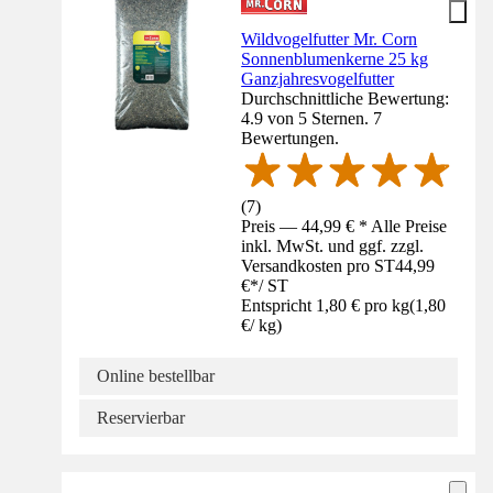
Wildvogelfutter Mr. Corn
Sonnenblumenkerne 25 kg
Ganzjahresvogelfutter
Durchschnittliche Bewertung:
4.9 von 5 Sternen. 7
Bewertungen.
(
7
)
Preis — 44,99 € * Alle Preise
inkl. MwSt. und ggf. zzgl.
Versandkosten pro ST
44,99
€
*
/
ST
Entspricht 1,80 € pro kg
(
1,80
€
/
kg
)
Online bestellbar
Reservierbar