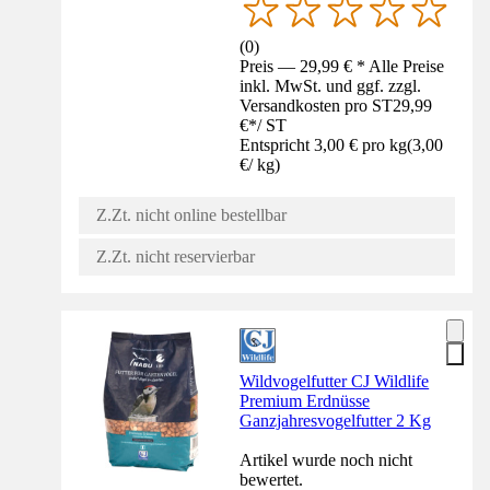
(
0
)
Preis — 29,99 € * Alle Preise
inkl. MwSt. und ggf. zzgl.
Versandkosten pro ST
29,99
€
*
/
ST
Entspricht 3,00 € pro kg
(
3,00
€
/
kg
)
Z.Zt. nicht online bestellbar
Z.Zt. nicht reservierbar
Wildvogelfutter CJ Wildlife
Premium Erdnüsse
Ganzjahresvogelfutter 2 Kg
Artikel wurde noch nicht
bewertet.