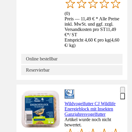
(
0
)
Preis — 11,49 € * Alle Preise
inkl. MwSt. und ggf. zzgl.
Versandkosten pro ST
11,49
€
*
/
ST
Entspricht 4,60 € pro kg
(
4,60
€
/
kg
)
Online bestellbar
Reservierbar
Wildvogelfutter CJ Wildlife
Energieblock mit Insekten
Ganzjahresvogelfutter
Artikel wurde noch nicht
bewertet.