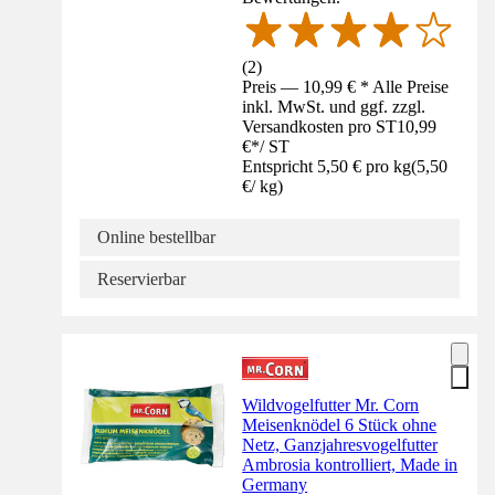
(
2
)
Preis — 10,99 € * Alle Preise
inkl. MwSt. und ggf. zzgl.
Versandkosten pro ST
10,99
€
*
/
ST
Entspricht 5,50 € pro kg
(
5,50
€
/
kg
)
Online bestellbar
Reservierbar
Wildvogelfutter Mr. Corn
Meisenknödel 6 Stück ohne
Netz, Ganzjahresvogelfutter
Ambrosia kontrolliert, Made in
Germany