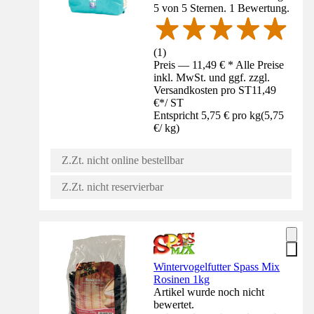
5 von 5 Sternen. 1 Bewertung.
(
1
)
Preis — 11,49 € * Alle Preise
inkl. MwSt. und ggf. zzgl.
Versandkosten pro ST
11,49
€
*
/
ST
Entspricht 5,75 € pro kg
(
5,75
€
/
kg
)
Z.Zt. nicht online bestellbar
Z.Zt. nicht reservierbar
Wintervogelfutter Spass Mix
Rosinen 1kg
Artikel wurde noch nicht
bewertet.