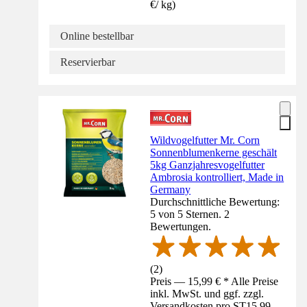
€
/
kg
)
Online bestellbar
Reservierbar
Wildvogelfutter Mr. Corn
Sonnenblumenkerne geschält
5kg Ganzjahresvogelfutter
Ambrosia kontrolliert, Made in
Germany
Durchschnittliche Bewertung:
5 von 5 Sternen. 2
Bewertungen.
(
2
)
Preis — 15,99 € * Alle Preise
inkl. MwSt. und ggf. zzgl.
Versandkosten pro ST
15,99