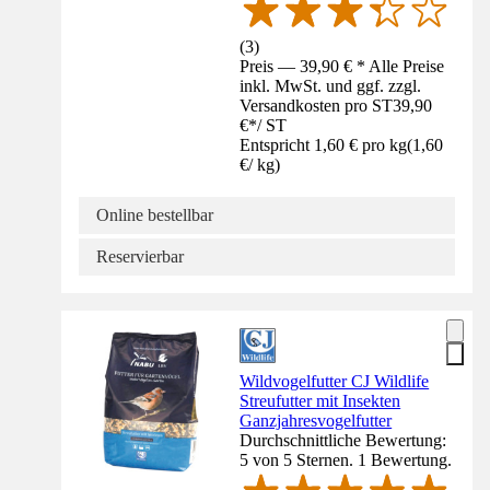
(
3
)
Preis — 39,90 € * Alle Preise
inkl. MwSt. und ggf. zzgl.
Versandkosten pro ST
39,90
€
*
/
ST
Entspricht 1,60 € pro kg
(
1,60
€
/
kg
)
Online bestellbar
Reservierbar
Wildvogelfutter CJ Wildlife
Streufutter mit Insekten
Ganzjahresvogelfutter
Durchschnittliche Bewertung:
5 von 5 Sternen. 1 Bewertung.