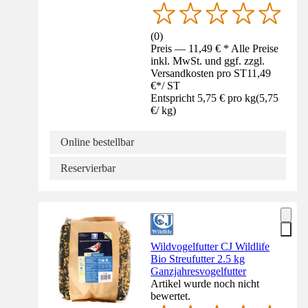
(
0
)
Preis — 11,49 € * Alle Preise
inkl. MwSt. und ggf. zzgl.
Versandkosten pro ST
11,49
€
*
/
ST
Entspricht 5,75 € pro kg
(
5,75
€
/
kg
)
Online bestellbar
Reservierbar
Wildvogelfutter CJ Wildlife
Bio Streufutter 2.5 kg
Ganzjahresvogelfutter
Artikel wurde noch nicht
bewertet.