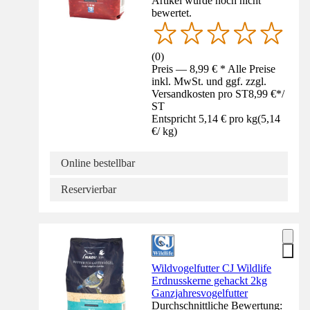
Artikel wurde noch nicht
bewertet.
(
0
)
Preis — 8,99 € * Alle Preise
inkl. MwSt. und ggf. zzgl.
Versandkosten pro ST
8,99 €
*
/
ST
Entspricht 5,14 € pro kg
(
5,14
€
/
kg
)
Online bestellbar
Reservierbar
Wildvogelfutter CJ Wildlife
Erdnusskerne gehackt 2kg
Ganzjahresvogelfutter
Durchschnittliche Bewertung: