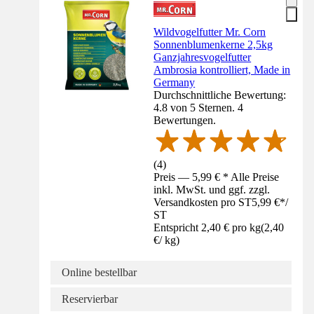
Wildvogelfutter Mr. Corn
Sonnenblumenkerne 2,5kg
Ganzjahresvogelfutter
Ambrosia kontrolliert, Made in
Germany
Durchschnittliche Bewertung:
4.8 von 5 Sternen. 4
Bewertungen.
(
4
)
Preis — 5,99 € * Alle Preise
inkl. MwSt. und ggf. zzgl.
Versandkosten pro ST
5,99 €
*
/
ST
Entspricht 2,40 € pro kg
(
2,40
€
/
kg
)
Online bestellbar
Reservierbar