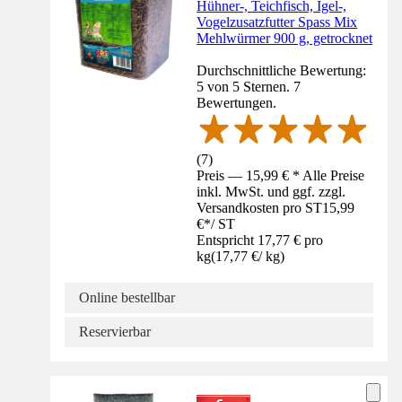
Hühner-, Teichfisch, Igel-,
Vogelzusatzfutter Spass Mix
Mehlwürmer 900 g, getrocknet
Durchschnittliche Bewertung:
5 von 5 Sternen. 7
Bewertungen.
(
7
)
Preis — 15,99 € * Alle Preise
inkl. MwSt. und ggf. zzgl.
Versandkosten pro ST
15,99
€
*
/
ST
Entspricht 17,77 € pro
kg
(
17,77 €
/
kg
)
Online bestellbar
Reservierbar