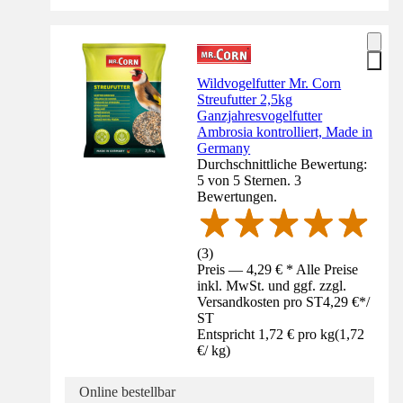
Wildvogelfutter Mr. Corn
Streufutter 2,5kg
Ganzjahresvogelfutter
Ambrosia kontrolliert, Made in
Germany
Durchschnittliche Bewertung:
5 von 5 Sternen. 3
Bewertungen.
(
3
)
Preis — 4,29 € * Alle Preise
inkl. MwSt. und ggf. zzgl.
Versandkosten pro ST
4,29 €
*
/
ST
Entspricht 1,72 € pro kg
(
1,72
€
/
kg
)
Online bestellbar