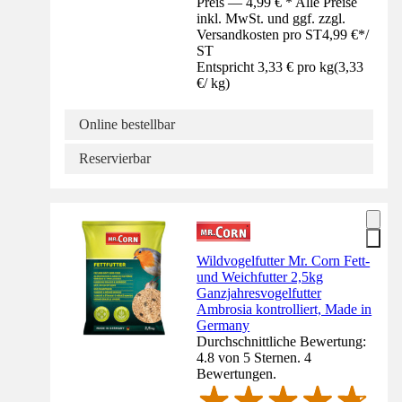
Preis — 4,99 € * Alle Preise
inkl. MwSt. und ggf. zzgl.
Versandkosten pro ST
4,99 €
*
/
ST
Entspricht 3,33 € pro kg
(
3,33
€
/
kg
)
Online bestellbar
Reservierbar
Wildvogelfutter Mr. Corn Fett-
und Weichfutter 2,5kg
Ganzjahresvogelfutter
Ambrosia kontrolliert, Made in
Germany
Durchschnittliche Bewertung:
4.8 von 5 Sternen. 4
Bewertungen.