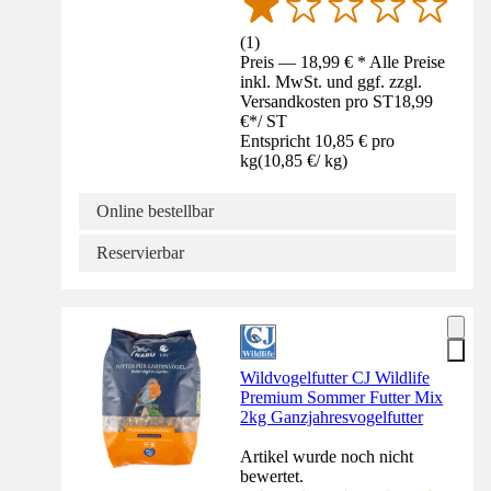
(
1
)
Preis — 18,99 € * Alle Preise
inkl. MwSt. und ggf. zzgl.
Versandkosten pro ST
18,99
€
*
/
ST
Entspricht 10,85 € pro
kg
(
10,85 €
/
kg
)
Online bestellbar
Reservierbar
Wildvogelfutter CJ Wildlife
Premium Sommer Futter Mix
2kg Ganzjahresvogelfutter
Artikel wurde noch nicht
bewertet.