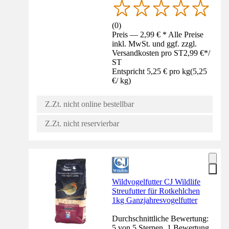
(
0
)
Preis — 2,99 € * Alle Preise
inkl. MwSt. und ggf. zzgl.
Versandkosten pro ST
2,99 €
*
/
ST
Entspricht 5,25 € pro kg
(
5,25
€
/
kg
)
Z.Zt. nicht online bestellbar
Z.Zt. nicht reservierbar
Wildvogelfutter CJ Wildlife
Streufutter für Rotkehlchen
1kg Ganzjahresvogelfutter
Durchschnittliche Bewertung:
5 von 5 Sternen. 1 Bewertung.