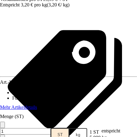
Entspricht 3,20 € pro kg
(
3,20 €
/
kg
)
Art.-Nr.
12040622
Lebensphase
:
Alle Lebensphasen
Futtermittelart
:
Einzelfuttermittel
Mehr Artikeldetails
Menge (ST)
entspricht
1 ST
ST
kg