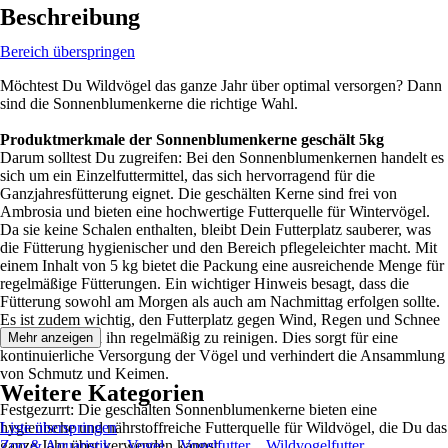
Beschreibung
Bereich überspringen
Möchtest Du Wildvögel das ganze Jahr über optimal versorgen? Dann
sind die Sonnenblumenkerne die richtige Wahl.
Produktmerkmale der Sonnenblumenkerne geschält 5kg
Darum solltest Du zugreifen: Bei den Sonnenblumenkernen handelt es
sich um ein Einzelfuttermittel, das sich hervorragend für die
Ganzjahresfütterung eignet. Die geschälten Kerne sind frei von
Ambrosia und bieten eine hochwertige Futterquelle für Wintervögel.
Da sie keine Schalen enthalten, bleibt Dein Futterplatz sauberer, was
die Fütterung hygienischer und den Bereich pflegeleichter macht. Mit
einem Inhalt von 5 kg bietet die Packung eine ausreichende Menge für
regelmäßige Fütterungen. Ein wichtiger Hinweis besagt, dass die
Fütterung sowohl am Morgen als auch am Nachmittag erfolgen sollte.
Es ist zudem wichtig, den Futterplatz gegen Wind, Regen und Schnee
zu schützen und ihn regelmäßig zu reinigen. Dies sorgt für eine
Mehr anzeigen
kontinuierliche Versorgung der Vögel und verhindert die Ansammlung
von Schmutz und Keimen.
Weitere Kategorien
Festgezurrt: Die geschälten Sonnenblumenkerne bieten eine
hygienische und nährstoffreiche Futterquelle für Wildvögel, die Du das
Liste überspringen
ganze Jahr über verwenden kannst.
Zoo & Aquaristik
Vogel
Vogelfutter
Wildvogelfutter