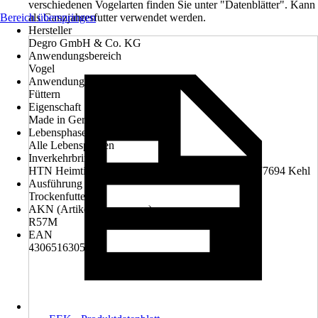
verschiedenen Vogelarten finden Sie unter "Datenblätter". Kann
Bereich überspringen
als Ganzjahresfutter verwendet werden.
Hersteller
Degro GmbH & Co. KG
Anwendungsbereich
Vogel
Anwendung
Füttern
Eigenschaft
Made in Germany
Lebensphase
Alle Lebensphasen
Inverkehrbringer
HTN Heimtiernahrung GmbH, Weststrasse 29, D- 77694 Kehl
Ausführung
Trockenfutter
AKN (Artikelkurznummer)
R57M
EAN
4306516305704