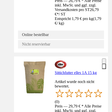
Preis — 26,79 € * Alle Preise
inkl. MwSt. und ggf. zzgl.
Versandkosten pro ST
26,79
€
*
/
ST
Entspricht 1,79 € pro kg
(
1,79
€
/
kg
)
Online bestellbar
Nicht reservierbar
Sittichfutter elles 1A 15 kg
Artikel wurde noch nicht
bewertet.
(
0
)
Preis — 29,79 € * Alle Preise
inkl. MwSt. und ggf. zzgl.