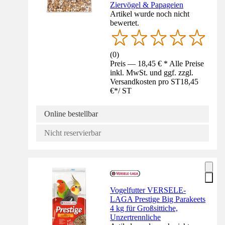
Ziervögel & Papageien
Artikel wurde noch nicht
bewertet.
(
0
)
Preis — 18,45 € * Alle Preise
inkl. MwSt. und ggf. zzgl.
Versandkosten pro ST
18,45
€
*
/
ST
Online bestellbar
Nicht reservierbar
Vogelfutter VERSELE-
LAGA Prestige Big Parakeets
4 kg für Großsittiche,
Unzertrennliche