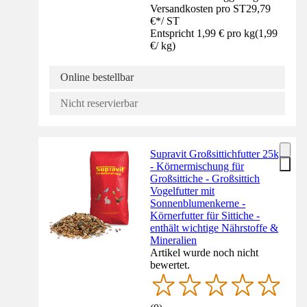
Versandkosten pro ST
29,79
€
*
/
ST
Entspricht 1,99 € pro kg
(
1,99
€
/
kg
)
Online bestellbar
Nicht reservierbar
Supravit Großsittichfutter 25kg
- Körnermischung für
Großsittiche - Großsittich
Vogelfutter mit
Sonnenblumenkerne -
Körnerfutter für Sittiche -
enthält wichtige Nährstoffe &
Mineralien
Artikel wurde noch nicht
bewertet.