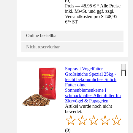
(
0
)
Preis — 48,95 € * Alle Preise
inkl. MwSt. und ggf. zzgl.
Versandkosten pro ST
48,95
€
*
/
ST
Online bestellbar
Nicht reservierbar
Supravit Vogelfutter
Großsittiche Spezial 25kg -
leicht bekömmliches Sittich
Futter ohne
Sonnenblumenkerne I
schmackhaftes Alleinfutter für
Ziervögel & Papageien
Artikel wurde noch nicht
bewertet.
(
0
)