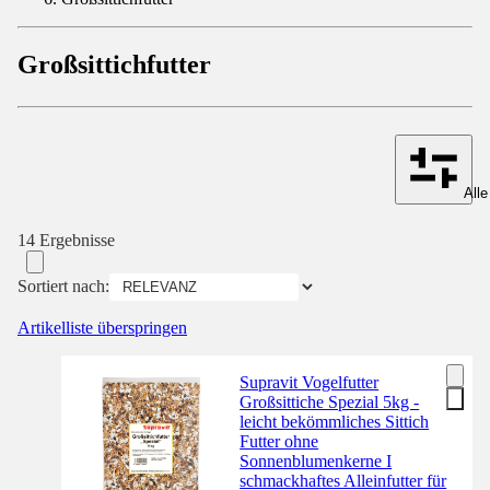
Großsittichfutter
Alle
14 Ergebnisse
Sortiert nach:
Artikelliste überspringen
Supravit Vogelfutter
Großsittiche Spezial 5kg -
leicht bekömmliches Sittich
Futter ohne
Sonnenblumenkerne I
schmackhaftes Alleinfutter für