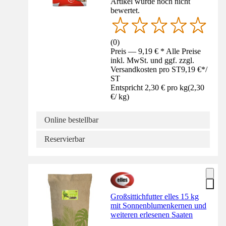
Artikel wurde noch nicht
bewertet.
(
0
)
Preis — 9,19 € * Alle Preise
inkl. MwSt. und ggf. zzgl.
Versandkosten pro ST
9,19 €
*
/
ST
Entspricht 2,30 € pro kg
(
2,30
€
/
kg
)
Online bestellbar
Reservierbar
Großsittichfutter elles 15 kg
mit Sonnenblumenkernen und
weiteren erlesenen Saaten