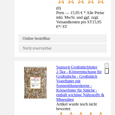
(
0
)
Preis — 15,95 € * Alle Preise
inkl. MwSt. und ggf. zzgl.
Versandkosten pro ST
15,95
€
*
/
ST
Online bestellbar
Nicht reservierbar
Supravit Großsittichfutter
2,5kg - Körnermischung für
Großsittiche - Großsittich
Vogelfutter mit
Sonnenblumenkerne -
Körnerfutter für Sittiche -
enthält wichtige Nährstoffe &
Mineralien
Artikel wurde noch nicht
bewertet.