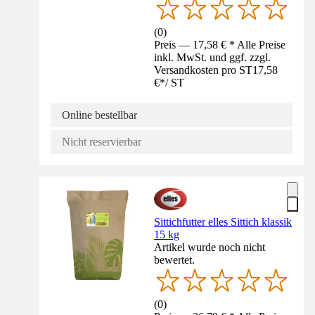
(
0
)
Preis — 17,58 € * Alle Preise
inkl. MwSt. und ggf. zzgl.
Versandkosten pro ST
17,58
€
*
/
ST
Online bestellbar
Nicht reservierbar
Sittichfutter elles Sittich klassik
15 kg
Artikel wurde noch nicht
bewertet.
(
0
)