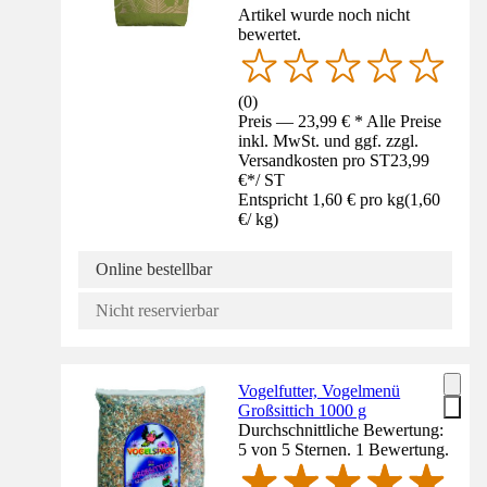
Artikel wurde noch nicht
bewertet.
(
0
)
Preis — 23,99 € * Alle Preise
inkl. MwSt. und ggf. zzgl.
Versandkosten pro ST
23,99
€
*
/
ST
Entspricht 1,60 € pro kg
(
1,60
€
/
kg
)
Online bestellbar
Nicht reservierbar
Vogelfutter, Vogelmenü
Großsittich 1000 g
Durchschnittliche Bewertung:
5 von 5 Sternen. 1 Bewertung.