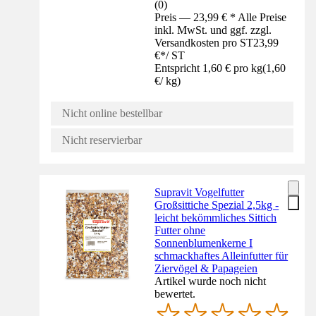
(
0
)
Preis — 23,99 € * Alle Preise
inkl. MwSt. und ggf. zzgl.
Versandkosten pro ST
23,99
€
*
/
ST
Entspricht 1,60 € pro kg
(
1,60
€
/
kg
)
Nicht online bestellbar
Nicht reservierbar
Supravit Vogelfutter
Großsittiche Spezial 2,5kg -
leicht bekömmliches Sittich
Futter ohne
Sonnenblumenkerne I
schmackhaftes Alleinfutter für
Ziervögel & Papageien
Artikel wurde noch nicht
bewertet.