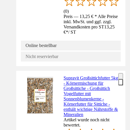
(
0
)
Preis — 13,25 € * Alle Preise
inkl. MwSt. und ggf. zzgl.
Versandkosten pro ST
13,25
€
*
/
ST
Online bestellbar
Nicht reservierbar
Supravit Großsittichfutter 5kg
- Körnermischung für
Großsittiche - Großsittich
Vogelfutter mit
Sonnenblumenkerne -
Körnerfutter für Sittiche -
enthält wichtige Nährstoffe &
Mineralien
Artikel wurde noch nicht
bewertet.