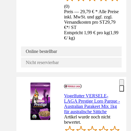
(
0
)
Preis — 29,79 € * Alle Preise
inkl. MwSt. und ggf. zzgl.
Versandkosten pro ST
29,79
€
*
/
ST
Entspricht 1,99 € pro kg
(
1,99
€
/
kg
)
Online bestellbar
Nicht reservierbar
Vogelfutter VERSELE-
LAGA Prestige Loro Parque -
Australian Parakeet Mix 1kg
für australische Sittiche
Artikel wurde noch nicht
bewertet.