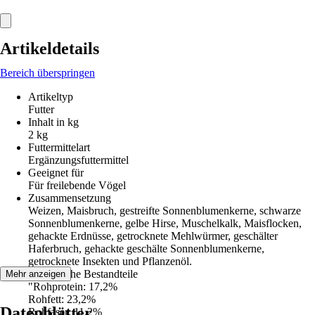
Artikeldetails
Bereich überspringen
Artikeltyp
Futter
Inhalt in kg
2 kg
Futtermittelart
Ergänzungsfuttermittel
Geeignet für
Für freilebende Vögel
Zusammensetzung
Weizen, Maisbruch, gestreifte Sonnenblumenkerne, schwarze
Sonnenblumenkerne, gelbe Hirse, Muschelkalk, Maisflocken,
gehackte Erdnüsse, getrocknete Mehlwürmer, geschälter
Haferbruch, gehackte geschälte Sonnenblumenkerne,
getrocknete Insekten und Pflanzenöl.
Analytische Bestandteile
Mehr anzeigen
"Rohprotein: 17,2%
Rohfett: 23,2%
Datenblätter
Rohfaser: 11,2%