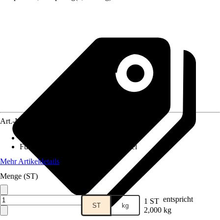
Art.-Nr.
12072273
Lebensphase
:
Alle Lebensphasen
Futtermittelart
:
Ergänzungsfuttermittel
Mehr Artikeldetails
Menge (ST)
entspricht
1 ST
ST
kg
2,000 kg