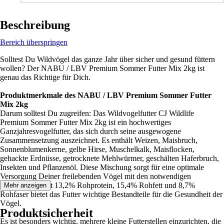
Beschreibung
Bereich überspringen
Solltest Du Wildvögel das ganze Jahr über sicher und gesund füttern
wollen? Der NABU / LBV Premium Sommer Futter Mix 2kg ist
genau das Richtige für Dich.
Produktmerkmale des NABU / LBV Premium Sommer Futter
Mix 2kg
Darum solltest Du zugreifen: Das Wildvogelfutter CJ Wildlife
Premium Sommer Futter Mix 2kg ist ein hochwertiges
Ganzjahresvogelfutter, das sich durch seine ausgewogene
Zusammensetzung auszeichnet. Es enthält Weizen, Maisbruch,
Sonnenblumenkerne, gelbe Hirse, Muschelkalk, Maisflocken,
gehackte Erdnüsse, getrocknete Mehlwürmer, geschälten Haferbruch,
Insekten und Pflanzenöl. Diese Mischung sorgt für eine optimale
Versorgung Deiner freilebenden Vögel mit den notwendigen
Nährstoffen. Mit 13,2% Rohprotein, 15,4% Rohfett und 8,7%
Mehr anzeigen
Rohfaser bietet das Futter wichtige Bestandteile für die Gesundheit der
Vögel.
Produktsicherheit
Es ist besonders wichtig, mehrere kleine Futterstellen einzurichten, die