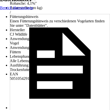
Rohasche: 4,1%"
Bereich überspringen
Zusatzstoffe (pro kg)
/
Fütterungshinweis
Einen Fütterungshinweis zu verschiedenen Vogelarten finden
Sie unter "Datenblätter".
Hersteller
CJ Wildlife
Anwendungsbereich
Vogel
Anwendung
Füttern
Lebensphase
Alle Lebensphasen
Ausführung
Trockenfutter
EAN
5051054291949