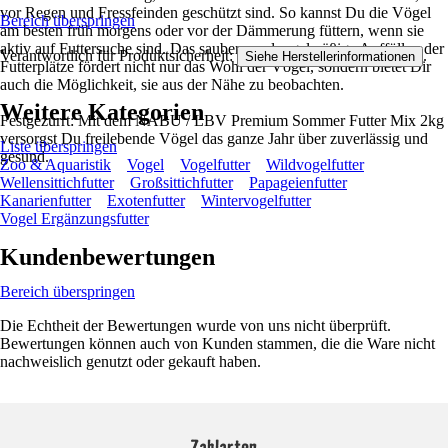
vor Regen und Fressfeinden geschützt sind. So kannst Du die Vögel
Bereich überspringen
am besten früh morgens oder vor der Dämmerung füttern, wenn sie
aktiv auf Futtersuche sind. Das saubere und regelmäßige Auffüllen der
Verantwortlich für Produktsicherheit:
.
Siehe Herstellerinformationen
Futterplätze fördert nicht nur das Wohl der Vögel, sondern bietet Dir
auch die Möglichkeit, sie aus der Nähe zu beobachten.
Weitere Kategorien
Festgezurrt: Mit dem NABU / LBV Premium Sommer Futter Mix 2kg
versorgst Du freilebende Vögel das ganze Jahr über zuverlässig und
Liste überspringen
gesund.
Zoo & Aquaristik
Vogel
Vogelfutter
Wildvogelfutter
Wellensittichfutter
Großsittichfutter
Papageienfutter
Kanarienfutter
Exotenfutter
Wintervogelfutter
Vogel Ergänzungsfutter
Kundenbewertungen
Bereich überspringen
Die Echtheit der Bewertungen wurde von uns nicht überprüft.
Bewertungen können auch von Kunden stammen, die die Ware nicht
nachweislich genutzt oder gekauft haben.
Zahlarten