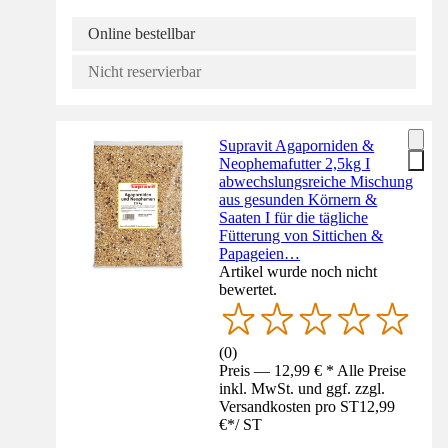
Online bestellbar
Nicht reservierbar
Supravit Agaporniden &
Neophemafutter 2,5kg I
abwechslungsreiche Mischung
aus gesunden Körnern &
Saaten I für die tägliche
Fütterung von Sittichen &
Papageien…
Artikel wurde noch nicht
bewertet.
(
0
)
Preis — 12,99 € * Alle Preise
inkl. MwSt. und ggf. zzgl.
Versandkosten pro ST
12,99
€
*
/
ST