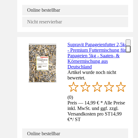
Online bestellbar
Nicht reservierbar
Supravit Papageienfutter 2,5kg
- Premium Futtermischung für
Papageien 5kg - Saaten- &
Körnermischung aus
Deutschland
Artikel wurde noch nicht
bewertet.
(
0
)
Preis — 14,99 € * Alle Preise
inkl. MwSt. und ggf. zzgl.
Versandkosten pro ST
14,99
€
*
/
ST
Online bestellbar