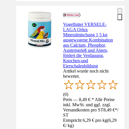
Vogelfutter VERSELE-
LAGA Orlux
Mineralmischung 1,5 kg
ausgewogene Kombination
aus Calcium, Phosphor,
Austerngrieß und Algen,
fördert die Verdauung,
Knochen-und
Eierschalenbildung
Artikel wurde noch nicht
bewertet.
(
0
)
Preis — 8,49 € * Alle Preise
inkl. MwSt. und ggf. zzgl.
Versandkosten pro ST
8,49 €
*
/
ST
Entspricht 6,29 € pro kg
(
6,29
€
/
kg
)