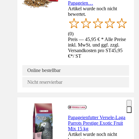
Papageien…
Artikel wurde noch nicht
bewertet.
(
0
)
Preis — 45,95 € * Alle Preise
inkl. MwSt. und ggf. zzgl.
Versandkosten pro ST
45,95
€
*
/
ST
Online bestellbar
Nicht reservierbar
Papageienfutter Versele-Laga
Parrots Prestige Exotic Fruit
Mix 15 kg
Artikel wurde noch nicht