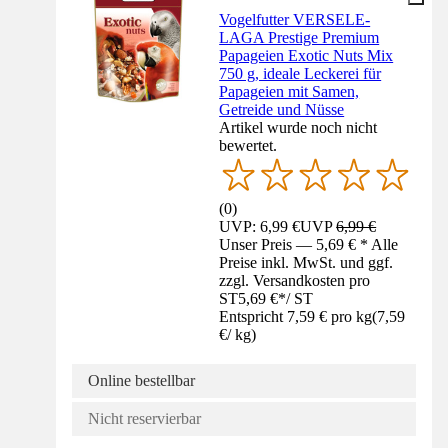
Vogelfutter VERSELE-
LAGA Prestige Premium
Papageien Exotic Nuts Mix
750 g, ideale Leckerei für
Papageien mit Samen,
Getreide und Nüsse
Artikel wurde noch nicht
bewertet.
(
0
)
UVP: 6,99 €
UVP
6,99 €
Unser Preis — 5,69 € * Alle
Preise inkl. MwSt. und ggf.
zzgl. Versandkosten pro
ST
5,69 €
*
/
ST
Entspricht 7,59 € pro kg
(
7,59
€
/
kg
)
Online bestellbar
Nicht reservierbar