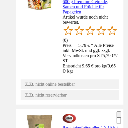
600 g Premium Getreide,
Samen und Früchte für
Papageien
Artikel wurde noch nicht
bewertet.
(
0
)
Preis — 5,79 € * Alle Preise
inkl. MwSt. und ggf. zzgl.
Versandkosten pro ST
5,79 €
*
/
ST
Entspricht 9,65 € pro kg
(
9,65
€
/
kg
)
Z.Zt. nicht online bestellbar
Z.Zt. nicht reservierbar
Papageienfutter elles 1A 15 kg