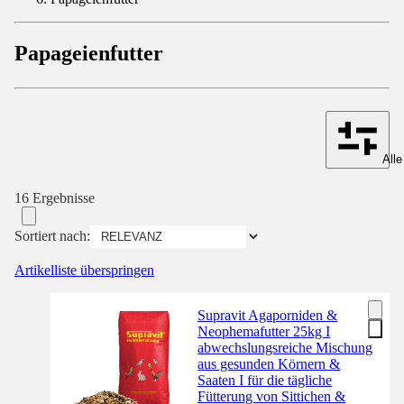
Papageienfutter
Alle
16 Ergebnisse
Sortiert nach:
Artikelliste überspringen
Supravit Agaporniden &
Neophemafutter 25kg I
abwechslungsreiche Mischung
aus gesunden Körnern &
Saaten I für die tägliche
Fütterung von Sittichen &