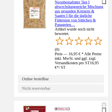
Neophemafutter 5kg I
abwechslungsreiche Mischung
aus gesunden Körnern &
Saaten I für die tägliche
Fütterung von Sittichen &
Papageien…
Artikel wurde noch nicht
bewertet.
(
0
)
Preis — 16,95 € * Alle Preise
inkl. MwSt. und ggf. zzgl.
Versandkosten pro ST
16,95
€
*
/
ST
Online bestellbar
Nicht reservierbar