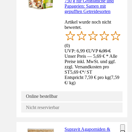
750 g für Großsittiche und
Papageien: Samen mit
gepufften Getreidesorten
Artikel wurde noch nicht
bewertet.
(
0
)
UVP: 6,99 €
UVP
6,99 €
Unser Preis — 5,69 € * Alle
Preise inkl. MwSt. und ggf.
zzgl. Versandkosten pro
ST
5,69 €
*
/
ST
Entspricht 7,59 € pro kg
(
7,59
€
/
kg
)
Online bestellbar
Nicht reservierbar
Supravit Agaporniden &