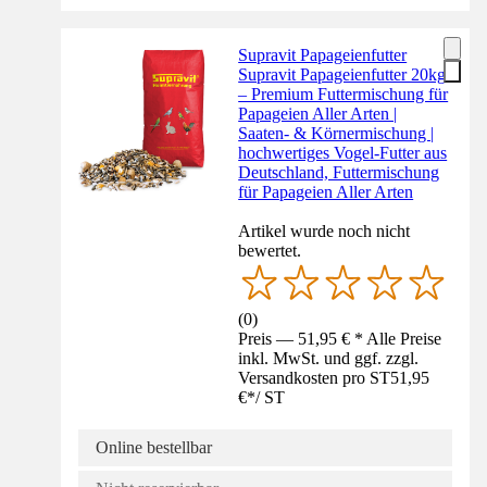
Supravit Papageienfutter
Supravit Papageienfutter 20kg
– Premium Futtermischung für
Papageien Aller Arten |
Saaten- & Körnermischung |
hochwertiges Vogel-Futter aus
Deutschland, Futtermischung
für Papageien Aller Arten
Artikel wurde noch nicht
bewertet.
(
0
)
Preis — 51,95 € * Alle Preise
inkl. MwSt. und ggf. zzgl.
Versandkosten pro ST
51,95
€
*
/
ST
Online bestellbar