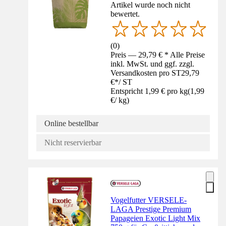
Artikel wurde noch nicht
bewertet.
(
0
)
Preis — 29,79 € * Alle Preise
inkl. MwSt. und ggf. zzgl.
Versandkosten pro ST
29,79
€
*
/
ST
Entspricht 1,99 € pro kg
(
1,99
€
/
kg
)
Online bestellbar
Nicht reservierbar
Vogelfutter VERSELE-
LAGA Prestige Premium
Papageien Exotic Light Mix