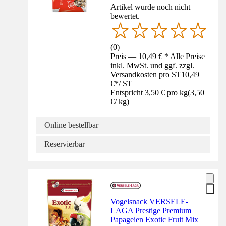
Artikel wurde noch nicht
bewertet.
(
0
)
Preis — 10,49 € * Alle Preise
inkl. MwSt. und ggf. zzgl.
Versandkosten pro ST
10,49
€
*
/
ST
Entspricht 3,50 € pro kg
(
3,50
€
/
kg
)
Online bestellbar
Reservierbar
Vogelsnack VERSELE-
LAGA Prestige Premium
Papageien Exotic Fruit Mix