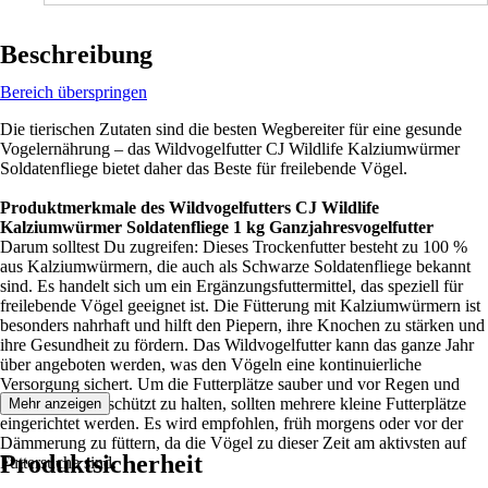
Beschreibung
Bereich überspringen
Die tierischen Zutaten sind die besten Wegbereiter für eine gesunde
Vogelernährung – das Wildvogelfutter CJ Wildlife Kalziumwürmer
Soldatenfliege bietet daher das Beste für freilebende Vögel.
Produktmerkmale des Wildvogelfutters CJ Wildlife
Kalziumwürmer Soldatenfliege 1 kg Ganzjahresvogelfutter
Darum solltest Du zugreifen: Dieses Trockenfutter besteht zu 100 %
aus Kalziumwürmern, die auch als Schwarze Soldatenfliege bekannt
sind. Es handelt sich um ein Ergänzungsfuttermittel, das speziell für
freilebende Vögel geeignet ist. Die Fütterung mit Kalziumwürmern ist
besonders nahrhaft und hilft den Piepern, ihre Knochen zu stärken und
ihre Gesundheit zu fördern. Das Wildvogelfutter kann das ganze Jahr
über angeboten werden, was den Vögeln eine kontinuierliche
Versorgung sichert. Um die Futterplätze sauber und vor Regen und
Fressfeinden geschützt zu halten, sollten mehrere kleine Futterplätze
Mehr anzeigen
eingerichtet werden. Es wird empfohlen, früh morgens oder vor der
Dämmerung zu füttern, da die Vögel zu dieser Zeit am aktivsten auf
Produktsicherheit
Futtersuche sind.