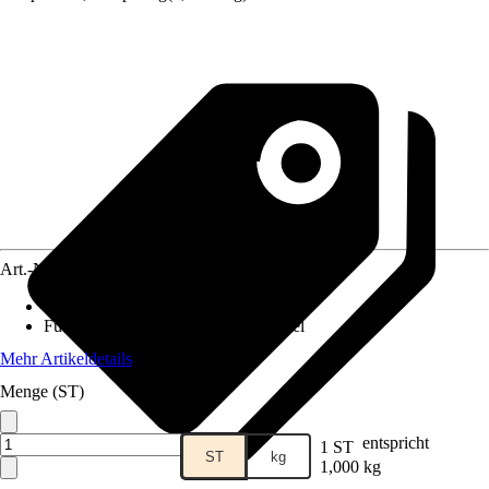
Art.-Nr.
12072260
Lebensphase
:
Alle Lebensphasen
Futtermittelart
:
Ergänzungsfuttermittel
Mehr Artikeldetails
Menge (ST)
entspricht
1 ST
ST
kg
1,000 kg