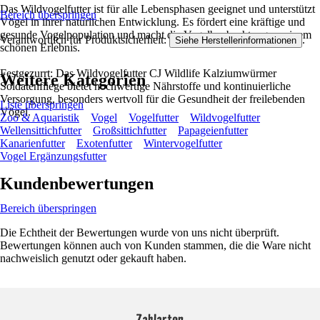
Das Wildvogelfutter ist für alle Lebensphasen geeignet und unterstützt
Bereich überspringen
Vögel in ihrer natürlichen Entwicklung. Es fördert eine kräftige und
gesunde Vogelpopulation und macht die Vogelbeobachtung zu einem
Verantwortlich für Produktsicherheit:
.
Siehe Herstellerinformationen
schönen Erlebnis.
Festgezurrt: Das Wildvogelfutter CJ Wildlife Kalziumwürmer
Weitere Kategorien
Soldatenfliege bietet hochwertige Nährstoffe und kontinuierliche
Versorgung, besonders wertvoll für die Gesundheit der freilebenden
Liste überspringen
Vögel.
Zoo & Aquaristik
Vogel
Vogelfutter
Wildvogelfutter
Wellensittichfutter
Großsittichfutter
Papageienfutter
Kanarienfutter
Exotenfutter
Wintervogelfutter
Vogel Ergänzungsfutter
Kundenbewertungen
Bereich überspringen
Die Echtheit der Bewertungen wurde von uns nicht überprüft.
Bewertungen können auch von Kunden stammen, die die Ware nicht
nachweislich genutzt oder gekauft haben.
Zahlarten