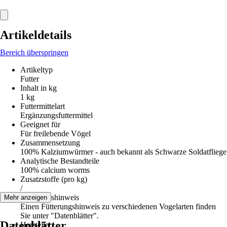
Artikeldetails
Bereich überspringen
Artikeltyp
Futter
Inhalt in kg
1 kg
Futtermittelart
Ergänzungsfuttermittel
Geeignet für
Für freilebende Vögel
Zusammensetzung
100% Kalziumwürmer - auch bekannt als Schwarze Soldatfliege
Analytische Bestandteile
100% calcium worms
Zusatzstoffe (pro kg)
/
Fütterungshinweis
Mehr anzeigen
Einen Fütterungshinweis zu verschiedenen Vogelarten finden
Sie unter "Datenblätter".
Datenblätter
Hersteller