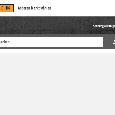
RICHTIG
Anderen Markt wählen
Sendungsverfolg