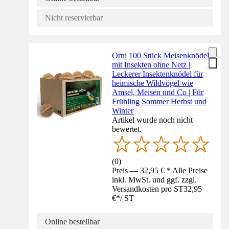
Nicht reservierbar
Orni 100 Stück Meisenknödel
mit Insekten ohne Netz |
Leckerer Insektenknödel für
heimische Wildvögel wie
Amsel, Meisen und Co | Für
Frühling Sommer Herbst und
Winter
Artikel wurde noch nicht
bewertet.
(
0
)
Preis — 32,95 € * Alle Preise
inkl. MwSt. und ggf. zzgl.
Versandkosten pro ST
32,95
€
*
/
ST
Online bestellbar