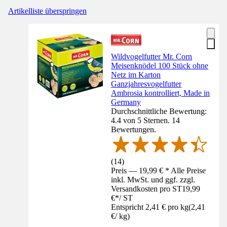
Artikelliste überspringen
Wildvogelfutter Mr. Corn
Meisenknödel 100 Stück ohne
Netz im Karton
Ganzjahresvogelfutter
Ambrosia kontrolliert, Made in
Germany
Durchschnittliche Bewertung:
4.4 von 5 Sternen. 14
Bewertungen.
(
14
)
Preis — 19,99 € * Alle Preise
inkl. MwSt. und ggf. zzgl.
Versandkosten pro ST
19,99
€
*
/
ST
Entspricht 2,41 € pro kg
(
2,41
€
/
kg
)