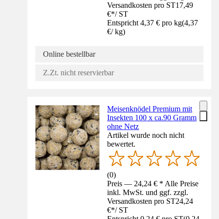
Versandkosten pro ST
17,49
€
*
/
ST
Entspricht 4,37 € pro kg
(
4,37
€
/
kg
)
Online bestellbar
Z.Zt. nicht reservierbar
Meisenknödel Premium mit
Insekten 100 x ca.90 Gramm
ohne Netz
Artikel wurde noch nicht
bewertet.
(
0
)
Preis — 24,24 € * Alle Preise
inkl. MwSt. und ggf. zzgl.
Versandkosten pro ST
24,24
€
*
/
ST
Entspricht 0,24 € pro ST
(
0,24