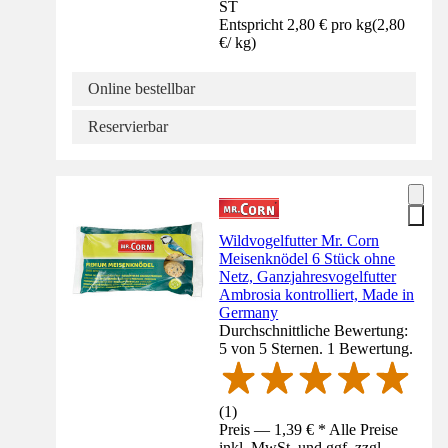
ST
Entspricht 2,80 € pro kg
(
2,80
€
/
kg
)
Online bestellbar
Reservierbar
Wildvogelfutter Mr. Corn
Meisenknödel 6 Stück ohne
Netz, Ganzjahresvogelfutter
Ambrosia kontrolliert, Made in
Germany
Durchschnittliche Bewertung:
5 von 5 Sternen. 1 Bewertung.
(
1
)
Preis — 1,39 € * Alle Preise
inkl. MwSt. und ggf. zzgl.