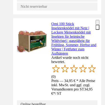
Nicht reservierbar
Orni 100 Stück
Insektenknödel mit Netz |
Leckere Meisenknödel mit
Insekten für heimische
Wildvögel | ganzjährig für
Frühling, Sommer, Herbst und
Winter | Fettfutter zum
Aufhängen
Artikel wurde noch nicht
bewertet.
(
0
)
Preis — 34,95 € * Alle Preise
inkl. MwSt. und ggf. zzgl.
Versandkosten pro ST
34,95
€
*
/
ST
Online bestellbar