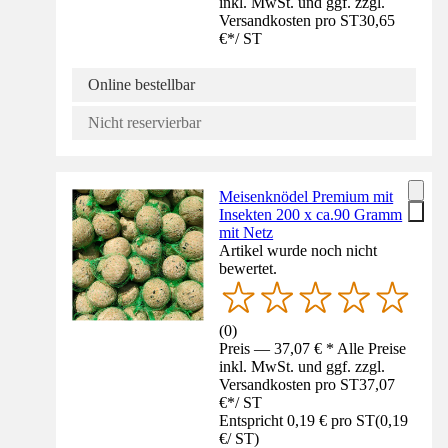
inkl. MwSt. und ggf. zzgl.
Versandkosten pro ST
30,65
€
*
/
ST
Online bestellbar
Nicht reservierbar
Meisenknödel Premium mit
Insekten 200 x ca.90 Gramm
mit Netz
Artikel wurde noch nicht
bewertet.
(
0
)
Preis — 37,07 € * Alle Preise
inkl. MwSt. und ggf. zzgl.
Versandkosten pro ST
37,07
€
*
/
ST
Entspricht 0,19 € pro ST
(
0,19
€
/
ST
)