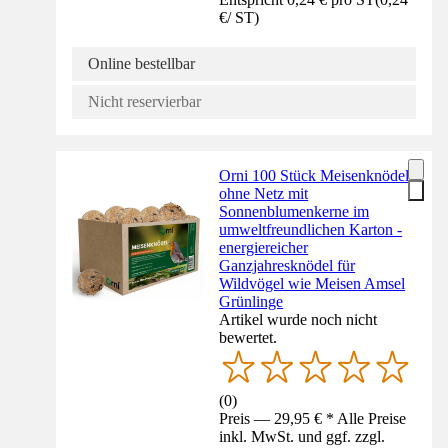
€
/
ST
)
Online bestellbar
Nicht reservierbar
Orni 100 Stück Meisenknödel
ohne Netz mit
Sonnenblumenkerne im
umweltfreundlichen Karton -
energiereicher
Ganzjahresknödel für
Wildvögel wie Meisen Amsel
Grünlinge
Artikel wurde noch nicht
bewertet.
(
0
)
Preis — 29,95 € * Alle Preise
inkl. MwSt. und ggf. zzgl.