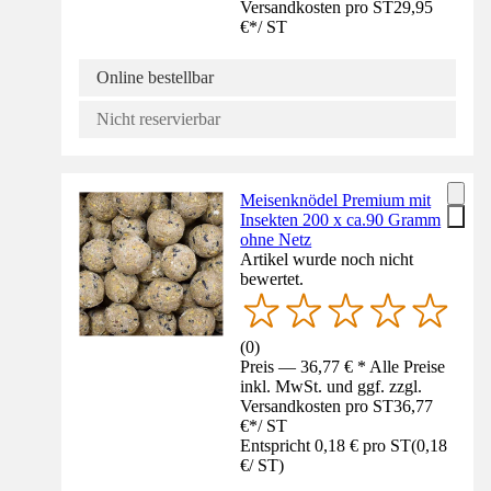
Versandkosten pro ST
29,95
€
*
/
ST
Online bestellbar
Nicht reservierbar
Meisenknödel Premium mit
Insekten 200 x ca.90 Gramm
ohne Netz
Artikel wurde noch nicht
bewertet.
(
0
)
Preis — 36,77 € * Alle Preise
inkl. MwSt. und ggf. zzgl.
Versandkosten pro ST
36,77
€
*
/
ST
Entspricht 0,18 € pro ST
(
0,18
€
/
ST
)