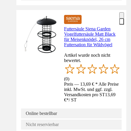
Futtersäule Siena Garden
Vogelfuttersäule Matt Black
für Meisenknödel, 26 cm
Futtersation für Wildvögel
Artikel wurde noch nicht
bewertet.
(
0
)
Preis — 13,69 € * Alle Preise
inkl. MwSt. und ggf. zzgl.
Versandkosten pro ST
13,69
€
*
/
ST
Online bestellbar
Nicht reservierbar