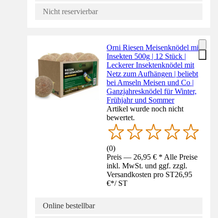
Nicht reservierbar
Orni Riesen Meisenknödel mit
Insekten 500g | 12 Stück |
Leckerer Insektenknödel mit
Netz zum Aufhängen | beliebt
bei Amseln Meisen und Co |
Ganzjahresknödel für Winter,
Frühjahr und Sommer
Artikel wurde noch nicht
bewertet.
(
0
)
Preis — 26,95 € * Alle Preise
inkl. MwSt. und ggf. zzgl.
Versandkosten pro ST
26,95
€
*
/
ST
Online bestellbar