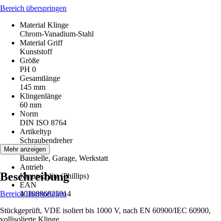
Bereich überspringen
Material Klinge
Chrom-Vanadium-Stahl
Material Griff
Kunststoff
Größe
PH 0
Gesamtlänge
145 mm
Klingenlänge
60 mm
Norm
DIN ISO 8764
Artikeltyp
Schraubendreher
Räume
Mehr anzeigen
Baustelle, Garage, Werkstatt
Antrieb
Beschreibung
Kreuzschlitz (Phillips)
EAN
Bereich überspringen
4010886825914
Stückgeprüft, VDE isoliert bis 1000 V, nach EN 60900/IEC 60900,
vollisolierte Klinge