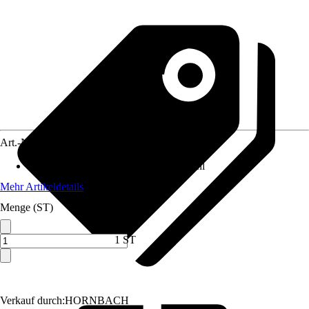
Art.-Nr.
12399091
Material Klinge
:
Chrom-Vanadium-Stahl
Mehr Artikeldetails
Menge (ST)
1 ST
Verkauf durch:
HORNBACH