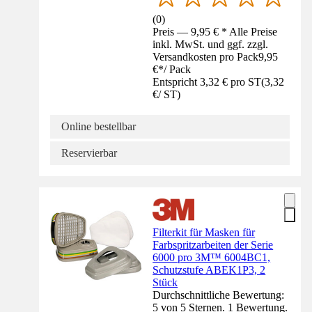
(
0
)
Preis — 9,95 € * Alle Preise
inkl. MwSt. und ggf. zzgl.
Versandkosten pro Pack
9,95
€
*
/
Pack
Entspricht 3,32 € pro ST
(
3,32
€
/
ST
)
Online bestellbar
Reservierbar
Filterkit für Masken für
Farbspritzarbeiten der Serie
6000 pro 3M™ 6004BC1,
Schutzstufe ABEK1P3, 2
Stück
Durchschnittliche Bewertung:
5 von 5 Sternen. 1 Bewertung.