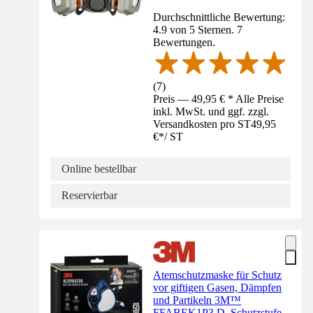
Durchschnittliche Bewertung:
4.9 von 5 Sternen. 7
Bewertungen.
(
7
)
Preis — 49,95 € * Alle Preise
inkl. MwSt. und ggf. zzgl.
Versandkosten pro ST
49,95
€
*
/
ST
Online bestellbar
Reservierbar
Atemschutzmaske für Schutz
vor giftigen Gasen, Dämpfen
und Partikeln 3M™
FFABEK1P3 D, Schutzstufe