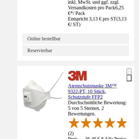
inkl. MwSt. und ggf. zzgl.
Versandkosten pro Pack
6,25
€
*
/
Pack
Entspricht 3,13 € pro ST
(
3,13
€
/
ST
)
Online bestellbar
Reservierbar
Atemschutzmaske 3M™
9322-PT, 10 Stück,
Schutzstufe FFP2
Durchschnittliche Bewertung:
5 von 5 Sternen. 2
Bewertungen.
(
2
)
Preis — 36,40 € * Alle Preise