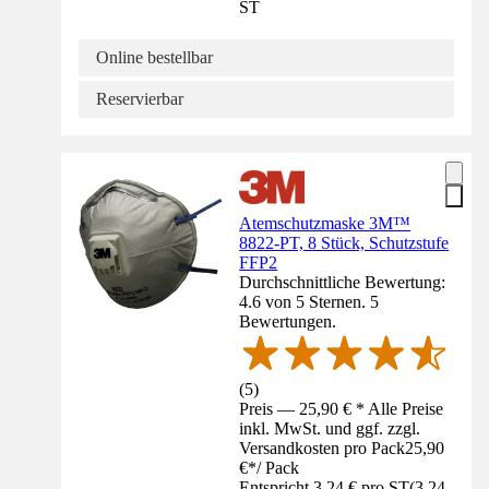
ST
Online bestellbar
Reservierbar
Atemschutzmaske 3M™
8822-PT, 8 Stück, Schutzstufe
FFP2
Durchschnittliche Bewertung:
4.6 von 5 Sternen. 5
Bewertungen.
(
5
)
Preis — 25,90 € * Alle Preise
inkl. MwSt. und ggf. zzgl.
Versandkosten pro Pack
25,90
€
*
/
Pack
Entspricht 3,24 € pro ST
(
3,24