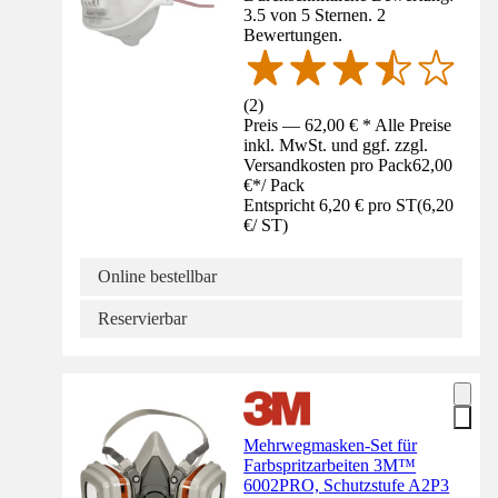
3.5 von 5 Sternen. 2
Bewertungen.
(
2
)
Preis — 62,00 € * Alle Preise
inkl. MwSt. und ggf. zzgl.
Versandkosten pro Pack
62,00
€
*
/
Pack
Entspricht 6,20 € pro ST
(
6,20
€
/
ST
)
Online bestellbar
Reservierbar
Mehrwegmasken-Set für
Farbspritzarbeiten 3M™
6002PRO, Schutzstufe A2P3