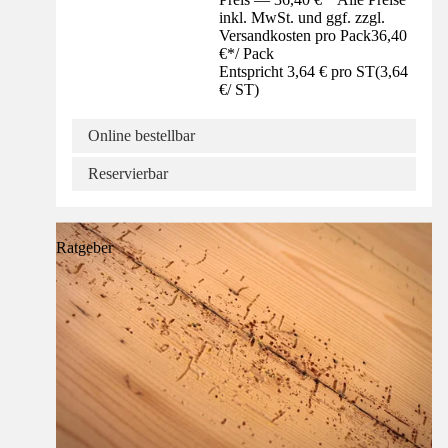
inkl. MwSt. und ggf. zzgl.
Versandkosten pro Pack
36,40
€
*
/
Pack
Entspricht 3,64 € pro ST
(
3,64
€
/
ST
)
Online bestellbar
Reservierbar
Ratgeber