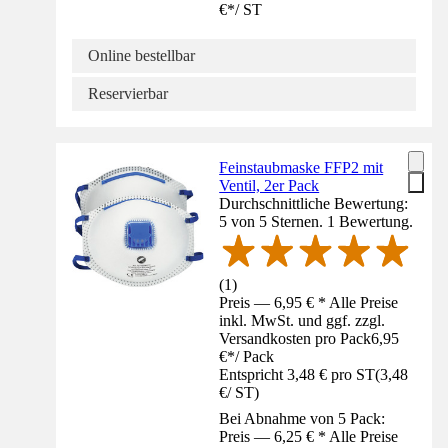
€
*
/
ST
Online bestellbar
Reservierbar
Feinstaubmaske FFP2 mit
Ventil, 2er Pack
Durchschnittliche Bewertung:
5 von 5 Sternen. 1 Bewertung.
(
1
)
Preis — 6,95 € * Alle Preise
inkl. MwSt. und ggf. zzgl.
Versandkosten pro Pack
6,95
€
*
/
Pack
Entspricht 3,48 € pro ST
(
3,48
€
/
ST
)
Bei Abnahme von 5 Pack:
Preis — 6,25 € * Alle Preise