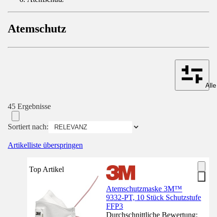
Atemschutz
Alle
45 Ergebnisse
Sortiert nach:
Artikelliste überspringen
Top Artikel
Atemschutzmaske 3M™
9332-PT, 10 Stück Schutzstufe
FFP3
Durchschnittliche Bewertung: