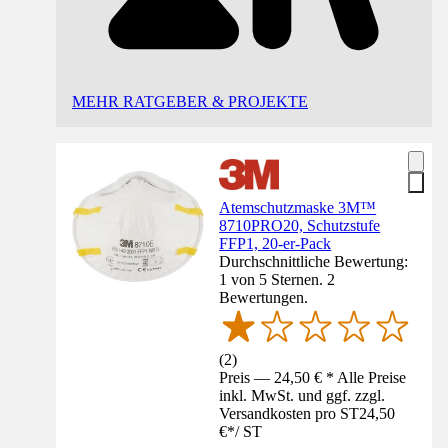
MEHR RATGEBER & PROJEKTE
Atemschutzmaske 3M™
8710PRO20, Schutzstufe
FFP1, 20-er-Pack
Durchschnittliche Bewertung:
1 von 5 Sternen. 2
Bewertungen.
(
2
)
Preis — 24,50 € * Alle Preise
inkl. MwSt. und ggf. zzgl.
Versandkosten pro ST
24,50
€
*
/
ST