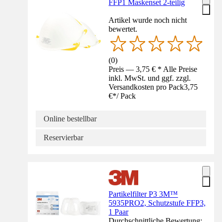
FFP1 Maskenset 2-teilig
Artikel wurde noch nicht
bewertet.
(
0
)
Preis — 3,75 € * Alle Preise
inkl. MwSt. und ggf. zzgl.
Versandkosten pro Pack
3,75
€
*
/
Pack
Online bestellbar
Reservierbar
Partikelfilter P3 3M™
5935PRO2, Schutzstufe FFP3,
1 Paar
Durchschnittliche Bewertung: