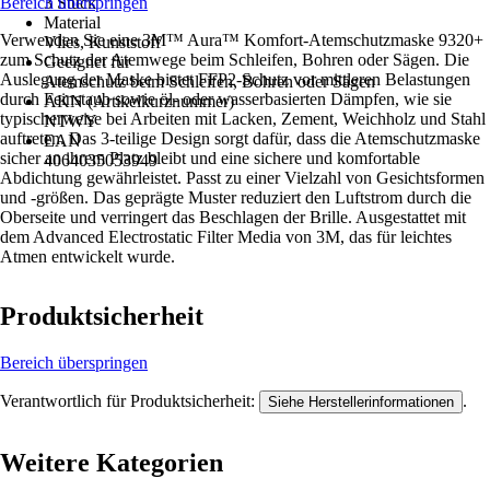
Bereich überspringen
3 Stück
Material
Verwenden Sie eine 3M™ Aura™ Komfort-Atemschutzmaske 9320+
Vlies, Kunststoff
zum Schutz der Atemwege beim Schleifen, Bohren oder Sägen. Die
Geeignet für
Auslegung der Maske bietet FFP2-Schutz vor mittleren Belastungen
Atemschutz beim Schleifen, Bohren oder Sägen
durch Feinstaub sowie öl- oder wasserbasierten Dämpfen, wie sie
AKN (Artikelkurznummer)
typischerweise bei Arbeiten mit Lacken, Zement, Weichholz und Stahl
NTWY
auftreten. Das 3-teilige Design sorgt dafür, dass die Atemschutzmaske
EAN
sicher an ihrem Platz bleibt und eine sichere und komfortable
4064035053949
Abdichtung gewährleistet. Passt zu einer Vielzahl von Gesichtsformen
und -größen. Das geprägte Muster reduziert den Luftstrom durch die
Oberseite und verringert das Beschlagen der Brille. Ausgestattet mit
dem Advanced Electrostatic Filter Media von 3M, das für leichtes
Atmen entwickelt wurde.
Produktsicherheit
Bereich überspringen
Verantwortlich für Produktsicherheit:
.
Siehe Herstellerinformationen
Weitere Kategorien