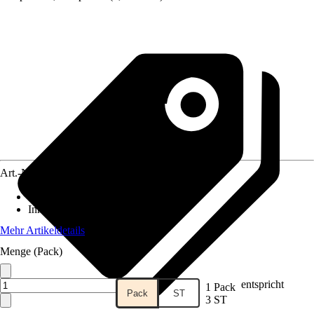
Art.-Nr.
12309265
Artikeltyp
:
Maske
Inhalt
:
3 Stück
Mehr Artikeldetails
Menge (Pack)
entspricht
1 Pack
Pack
ST
3 ST