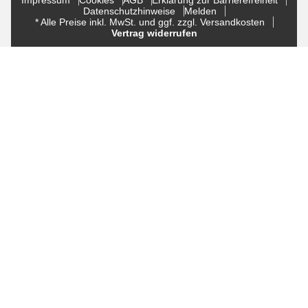
Impressum
Cookies
AGB
Erklärung zur Barrierefreiheit
Datenschutzhinweise
Melden
* Alle Preise inkl. MwSt. und ggf. zzgl. Versandkosten
Vertrag widerrufen