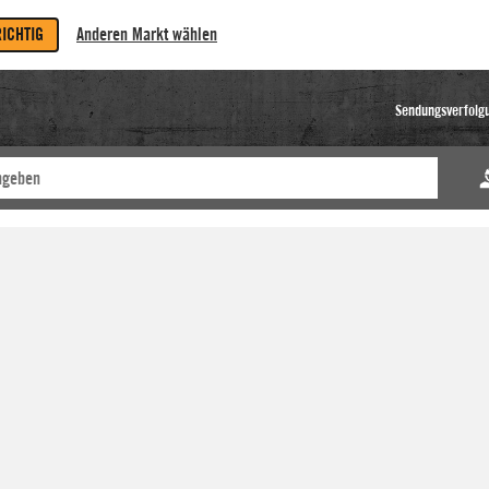
RICHTIG
Anderen Markt wählen
Sendungsverfolg