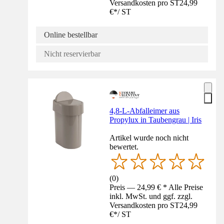
Versandkosten pro ST
24,99
€
*
/
ST
Online bestellbar
Nicht reservierbar
4,8-L-Abfalleimer aus
Propylux in Taubengrau | Iris
Artikel wurde noch nicht
bewertet.
(
0
)
Preis — 24,99 € * Alle Preise
inkl. MwSt. und ggf. zzgl.
Versandkosten pro ST
24,99
€
*
/
ST