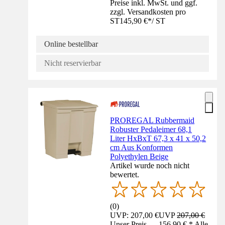
Preise inkl. MwSt. und ggf.
zzgl. Versandkosten pro
ST
145,90 €
*
/
ST
Online bestellbar
Nicht reservierbar
PROREGAL Rubbermaid
Robuster Pedaleimer 68,1
Liter HxBxT 67,3 x 41 x 50,2
cm Aus Konformen
Polyethylen Beige
Artikel wurde noch nicht
bewertet.
(
0
)
UVP: 207,00 €
UVP
207,00 €
Unser Preis — 156,90 € * Alle