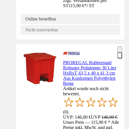
zzgl. Versandkosten pro
ST
115,90 €
*
/
ST
Online bestellbar
Nicht reservierbar
PROREGAL Rubbermaid
Robuster Pedaleimer 30 Liter
HxBxT 43,5 x 40 x 41,3 cm
Aus Konformen Polyethylen
Beige
Artikel wurde noch nicht
bewertet.
(
0
)
UVP: 146,00 €
UVP
146,00 €
Unser Preis — 115,90 € * Alle
Preise inkl. MwSt. und ggf.