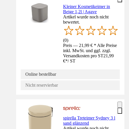
Kleiner Kosmetikeimer in
Beige 1,2l | Agave
Artikel wurde noch nicht
bewertet.
(
0
)
Preis — 21,99 € * Alle Preise
inkl. MwSt. und ggf. zzgl.
Versandkosten pro ST
21,99
€
*
/
ST
Online bestellbar
Nicht reservierbar
spirella Treteimer Sydney 3 l
sand glänzend
Artikel wurde noch nicht