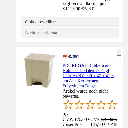
zzgl. Versandkosten pro
ST
115,90 €
*
/
ST
Online bestellbar
Nicht reservierbar
PROREGAL Rubbermaid
Robuster Pedaleimer 45,4
Liter HxBxT 60 x 40 x 41,3
cm Aus Konformen
Polyethylen Beige
Artikel wurde noch nicht
bewertet.
(
0
)
UVP: 176,00 €
UVP
176,00 €
Unser Preis — 145,90 € * Alle