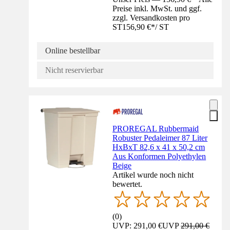
Preise inkl. MwSt. und ggf.
zzgl. Versandkosten pro
ST
156,90 €
*
/
ST
Online bestellbar
Nicht reservierbar
PROREGAL Rubbermaid
Robuster Pedaleimer 87 Liter
HxBxT 82,6 x 41 x 50,2 cm
Aus Konformen Polyethylen
Beige
Artikel wurde noch nicht
bewertet.
(
0
)
UVP: 291,00 €
UVP
291,00 €