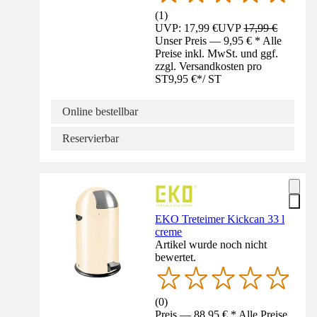
(
1
)
UVP: 17,99 €
UVP
17,99 €
Unser Preis — 9,95 € * Alle
Preise inkl. MwSt. und ggf.
zzgl. Versandkosten pro
ST
9,95 €
*
/
ST
Online bestellbar
Reservierbar
EKO Treteimer Kickcan 33 l
creme
Artikel wurde noch nicht
bewertet.
(
0
)
Preis — 88,95 € * Alle Preise