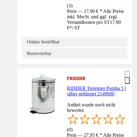
(
3
)
Preis — 17,90 € * Alle Preise
inkl. MwSt. und ggf. zzgl.
Versandkosten pro ST
17,90
€
*
/
ST
Online bestellbar
Reservierbar
RIDDER Treteimer Pumba 5 l
silber gebürstet 2149600
Artikel wurde noch nicht
bewertet.
(
0
)
Preis — 27,95 € * Alle Preise