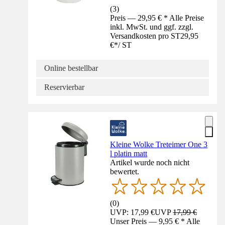
(
3
)
Preis — 29,95 € * Alle Preise
inkl. MwSt. und ggf. zzgl.
Versandkosten pro ST
29,95
€
*
/
ST
Online bestellbar
Reservierbar
Kleine Wolke Treteimer One 3
l platin matt
Artikel wurde noch nicht
bewertet.
(
0
)
UVP: 17,99 €
UVP
17,99 €
Unser Preis — 9,95 € * Alle