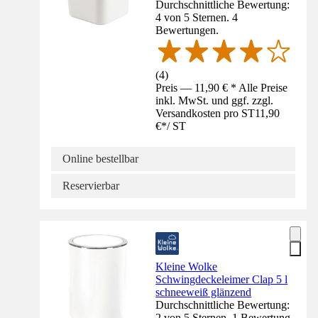
Durchschnittliche Bewertung:
4 von 5 Sternen. 4
Bewertungen.
(
4
)
Preis — 11,90 € * Alle Preise
inkl. MwSt. und ggf. zzgl.
Versandkosten pro ST
11,90
€
*
/
ST
Online bestellbar
Reservierbar
Kleine Wolke
Schwingdeckeleimer Clap 5 l
schneeweiß glänzend
Durchschnittliche Bewertung:
2 von 5 Sternen. 1 Bewertung.