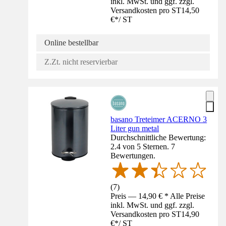
inkl. MwSt. und ggf. zzgl.
Versandkosten pro ST
14,50
€
*
/
ST
Online bestellbar
Z.Zt. nicht reservierbar
basano Treteimer ACERNO 3
Liter gun metal
Durchschnittliche Bewertung:
2.4 von 5 Sternen. 7
Bewertungen.
(
7
)
Preis — 14,90 € * Alle Preise
inkl. MwSt. und ggf. zzgl.
Versandkosten pro ST
14,90
€
*
/
ST