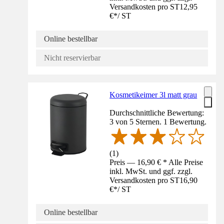
Versandkosten pro ST
12,95
€
*
/
ST
Online bestellbar
Nicht reservierbar
Kosmetikeimer 3l matt grau
Durchschnittliche Bewertung:
3 von 5 Sternen. 1 Bewertung.
(
1
)
Preis — 16,90 € * Alle Preise
inkl. MwSt. und ggf. zzgl.
Versandkosten pro ST
16,90
€
*
/
ST
Online bestellbar