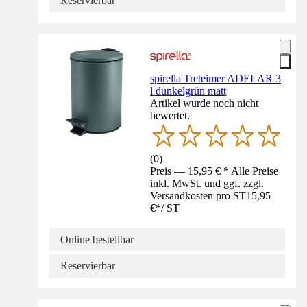
Reservierbar
spirella Treteimer ADELAR 3
l dunkelgrün matt
Artikel wurde noch nicht
bewertet.
(
0
)
Preis — 15,95 € * Alle Preise
inkl. MwSt. und ggf. zzgl.
Versandkosten pro ST
15,95
€
*
/
ST
Online bestellbar
Reservierbar