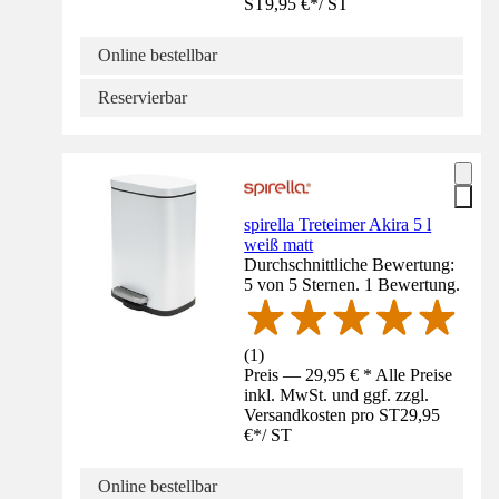
ST
9,95 €
*
/
ST
Online bestellbar
Reservierbar
spirella Treteimer Akira 5 l
weiß matt
Durchschnittliche Bewertung:
5 von 5 Sternen. 1 Bewertung.
(
1
)
Preis — 29,95 € * Alle Preise
inkl. MwSt. und ggf. zzgl.
Versandkosten pro ST
29,95
€
*
/
ST
Online bestellbar