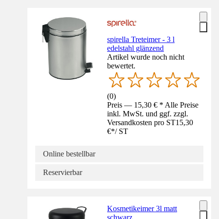
spirella Treteimer - 3 l
edelstahl glänzend
Artikel wurde noch nicht
bewertet.
(
0
)
Preis — 15,30 € * Alle Preise
inkl. MwSt. und ggf. zzgl.
Versandkosten pro ST
15,30
€
*
/
ST
Online bestellbar
Reservierbar
Kosmetikeimer 3l matt
schwarz