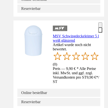
Reservierbar
MSV Schwingdeckeleimer 5 l
weiß glänzend
Artikel wurde noch nicht
bewertet.
(
0
)
Preis — 9,90 € * Alle Preise
inkl. MwSt. und ggf. zzgl.
Versandkosten pro ST
9,90 €
*
/
ST
Online bestellbar
Reservierbar