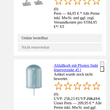
(
0
)
Preis — 84,95 € * Alle Preise
inkl. MwSt. und ggf. zzgl.
Versandkosten pro ST
84,95
€
*
/
ST
Online bestellbar
Nicht reservierbar
Abfallkorb mit Pfosten Stahl
feuerverzinkt 45 l
Artikel wurde noch nicht
bewertet.
(
0
)
UVP: 258,23 €
UVP
258,23 €
Unser Preis — 209,95 € * Alle
Preise inkl. MwSt. und ggf.