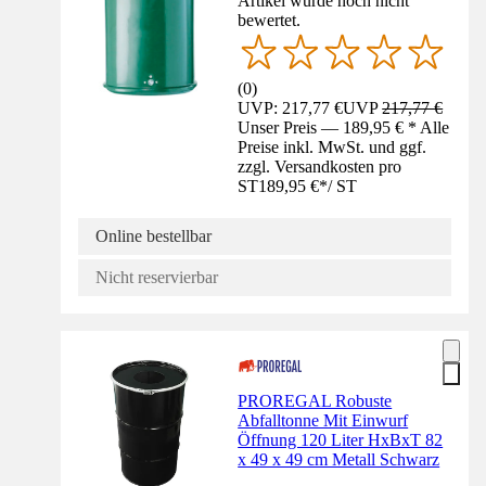
Artikel wurde noch nicht
bewertet.
(
0
)
UVP: 217,77 €
UVP
217,77 €
Unser Preis — 189,95 € * Alle
Preise inkl. MwSt. und ggf.
zzgl. Versandkosten pro
ST
189,95 €
*
/
ST
Online bestellbar
Nicht reservierbar
PROREGAL Robuste
Abfalltonne Mit Einwurf
Öffnung 120 Liter HxBxT 82
x 49 x 49 cm Metall Schwarz