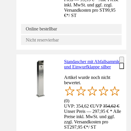
inkl. MwSt. und ggf. zzgl.
Versandkosten pro ST
99,95
€
*
/
ST
Online bestellbar
Nicht reservierbar
Standascher mit Abfallsammler
und Einwurfklappe silber
Artikel wurde noch nicht
bewertet.
(
0
)
UVP: 354,62 €
UVP
354,62 €
Unser Preis — 297,95 € * Alle
Preise inkl. MwSt. und ggf.
zzgl. Versandkosten pro
ST
297,95 €
*
/
ST