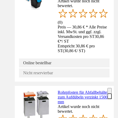
Artikel wurde noch nicht
bewertet.
(
0
)
Preis — 30,86 € * Alle Preise
inkl. MwSt. und ggf. zzgl.
Versandkosten pro ST
30,86
€
*
/
ST
Entspricht 30,86 € pro
ST
(
30,86 €
/
ST
)
Online bestellbar
Nicht reservierbar
Rohrpfosten für Abfallbehälter
zum Aufdübeln verzinkt 1500
mm
Artikel wurde noch nicht
bewertet.