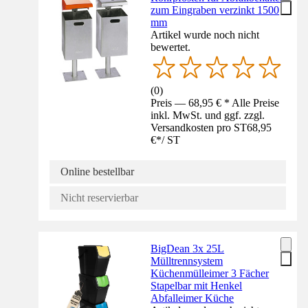
zum Eingraben verzinkt 1500
mm
Artikel wurde noch nicht
bewertet.
(
0
)
Preis — 68,95 € * Alle Preise
inkl. MwSt. und ggf. zzgl.
Versandkosten pro ST
68,95
€
*
/
ST
Online bestellbar
Nicht reservierbar
BigDean 3x 25L
Mülltrennsystem
Küchenmülleimer 3 Fächer
Stapelbar mit Henkel
Abfalleimer Küche