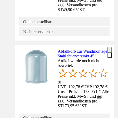
Preise inkl. MwSt. und ggf.
zzgl. Versandkosten pro
ST
49,90 €
*
/
ST
Online bestellbar
Nicht reservierbar
Abfallkorb zur Wandmontage
Stahl feuerverzinkt 45 l
Artikel wurde noch nicht
bewertet.
(
0
)
UVP: 192,78 €
UVP
192,78 €
Unser Preis — 173,95 € * Alle
Preise inkl. MwSt. und ggf.
zzgl. Versandkosten pro
ST
173,95 €
*
/
ST
Online bestellbar