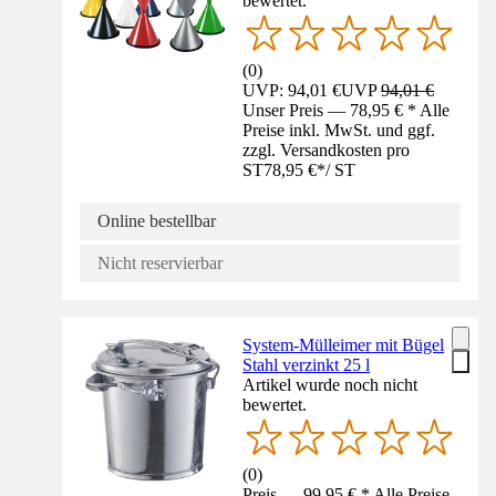
bewertet.
(
0
)
UVP: 94,01 €
UVP
94,01 €
Unser Preis — 78,95 € * Alle
Preise inkl. MwSt. und ggf.
zzgl. Versandkosten pro
ST
78,95 €
*
/
ST
Online bestellbar
Nicht reservierbar
System-Mülleimer mit Bügel
Stahl verzinkt 25 l
Artikel wurde noch nicht
bewertet.
(
0
)
Preis — 99,95 € * Alle Preise