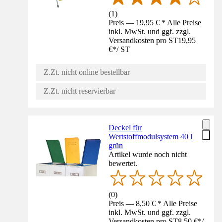
(
1
)
Preis — 19,95 € * Alle Preise
inkl. MwSt. und ggf. zzgl.
Versandkosten pro ST
19,95
€
*
/
ST
Z.Zt. nicht online bestellbar
Z.Zt. nicht reservierbar
Deckel für
Wertstoffmodulsystem 40 l
grün
Artikel wurde noch nicht
bewertet.
(
0
)
Preis — 8,50 € * Alle Preise
inkl. MwSt. und ggf. zzgl.
Versandkosten pro ST
8,50 €
*
/