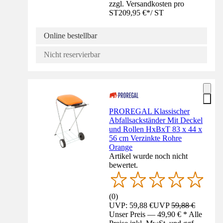
zzgl. Versandkosten pro
ST
209,95 €
*
/
ST
Online bestellbar
Nicht reservierbar
PROREGAL Klassischer
Abfallsackständer Mit Deckel
und Rollen HxBxT 83 x 44 x
56 cm Verzinkte Rohre
Orange
Artikel wurde noch nicht
bewertet.
(
0
)
UVP: 59,88 €
UVP
59,88 €
Unser Preis — 49,90 € * Alle