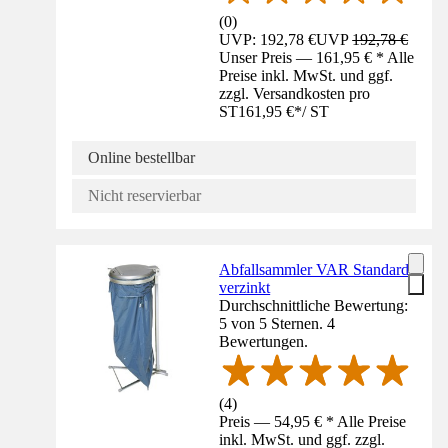
(
0
)
UVP: 192,78 €
UVP
192,78 €
Unser Preis — 161,95 € * Alle
Preise inkl. MwSt. und ggf.
zzgl. Versandkosten pro
ST
161,95 €
*
/
ST
Online bestellbar
Nicht reservierbar
Abfallsammler VAR Standard
verzinkt
Durchschnittliche Bewertung:
5 von 5 Sternen. 4
Bewertungen.
(
4
)
Preis — 54,95 € * Alle Preise
inkl. MwSt. und ggf. zzgl.