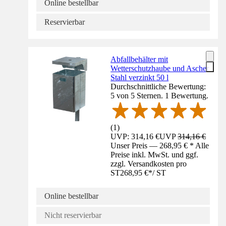
Online bestellbar
Reservierbar
Abfallbehälter mit
Wetterschutzhaube und Ascher
Stahl verzinkt 50 l
Durchschnittliche Bewertung:
5 von 5 Sternen. 1 Bewertung.
(
1
)
UVP: 314,16 €
UVP
314,16 €
Unser Preis — 268,95 € * Alle
Preise inkl. MwSt. und ggf.
zzgl. Versandkosten pro
ST
268,95 €
*
/
ST
Online bestellbar
Nicht reservierbar