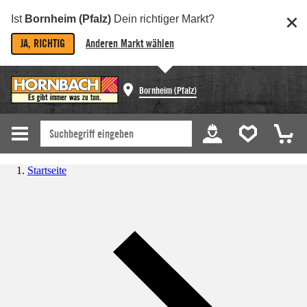
Ist
Bornheim (Pfalz)
Dein richtiger Markt?
JA, RICHTIG
Anderen Markt wählen
Bornheim (Pfalz)
Startseite