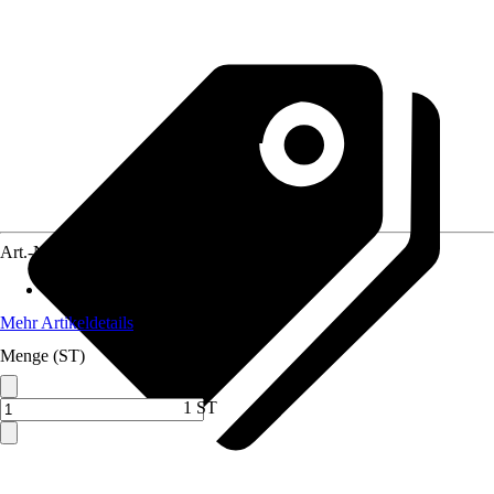
Art.-Nr.
12503910
Anwendungsbereich
:
Küchenmöbel
Mehr Artikeldetails
Menge (ST)
1 ST