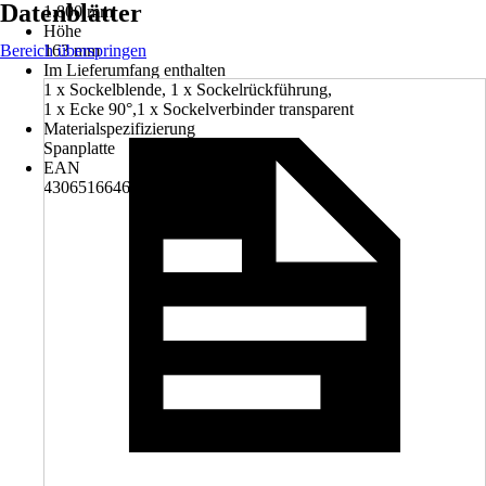
Datenblätter
1.800 mm
Höhe
Bereich überspringen
163 mm
Im Lieferumfang enthalten
1 x Sockelblende, 1 x Sockelrückführung,
1 x Ecke 90°,1 x Sockelverbinder transparent
Materialspezifizierung
Spanplatte
EAN
4306516646838