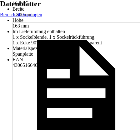
Datenblätter
16 mm
Breite
Bereich überspringen
1.800 mm
Höhe
163 mm
Im Lieferumfang enthalten
1 x Sockelblende, 1 x Sockelrückführung,
1 x Ecke 90°,1 x Sockelverbinder transparent
Materialspezifizierung
Spanplatte
EAN
4306516646821