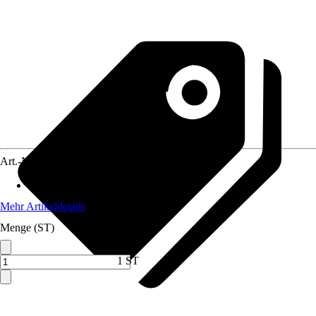
Art.-Nr.
12503885
Anwendungsbereich
:
Küchenmöbel
Mehr Artikeldetails
Menge (ST)
1 ST