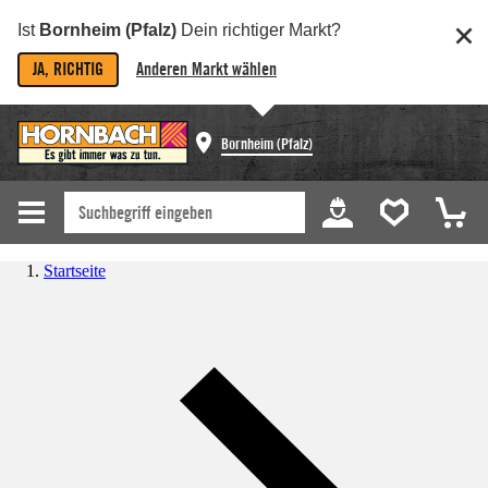
Ist
Bornheim (Pfalz)
Dein richtiger Markt?
JA, RICHTIG
Anderen Markt wählen
Bornheim (Pfalz)
Startseite