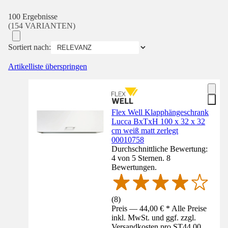
100 Ergebnisse
(154 VARIANTEN)
Sortiert nach:
Artikelliste überspringen
Flex Well Klapphängeschrank
Lucca BxTxH 100 x 32 x 32
cm weiß matt zerlegt
00010758
Durchschnittliche Bewertung:
4 von 5 Sternen. 8
Bewertungen.
(
8
)
Preis — 44,00 € * Alle Preise
inkl. MwSt. und ggf. zzgl.
Versandkosten pro ST
44,00