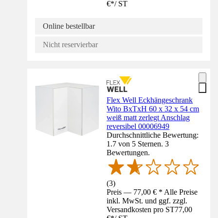
€
*
/
ST
Online bestellbar
Nicht reservierbar
Flex Well Eckhängeschrank
Wito BxTxH 60 x 32 x 54 cm
weiß matt zerlegt Anschlag
reversibel 00006949
Durchschnittliche Bewertung:
1.7 von 5 Sternen. 3
Bewertungen.
(
3
)
Preis — 77,00 € * Alle Preise
inkl. MwSt. und ggf. zzgl.
Versandkosten pro ST
77,00