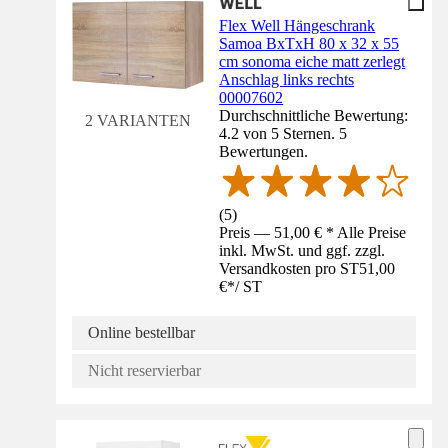
Flex Well Hängeschrank
Samoa BxTxH 80 x 32 x 55
cm sonoma eiche matt zerlegt
Anschlag links rechts
00007602
Durchschnittliche Bewertung:
2 VARIANTEN
4.2 von 5 Sternen. 5
Bewertungen.
(
5
)
Preis — 51,00 € * Alle Preise
inkl. MwSt. und ggf. zzgl.
Versandkosten pro ST
51,00
€
*
/
ST
Online bestellbar
Nicht reservierbar