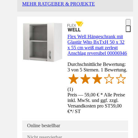
MEHR RATGEBER & PROJEKTE
Flex Well Hängeschrank mit
Glastür Wito BxTxH 50 x 32
x 55 cm weiß matt zerlegt
Anschlag reversibel 00006946
Durchschnittliche Bewertung:
3 von 5 Sternen. 1 Bewertung.
(
1
)
Preis — 59,00 € * Alle Preise
inkl. MwSt. und ggf. zzgl.
Versandkosten pro ST
59,00
€
*
/
ST
Online bestellbar
Nicht reservierbar