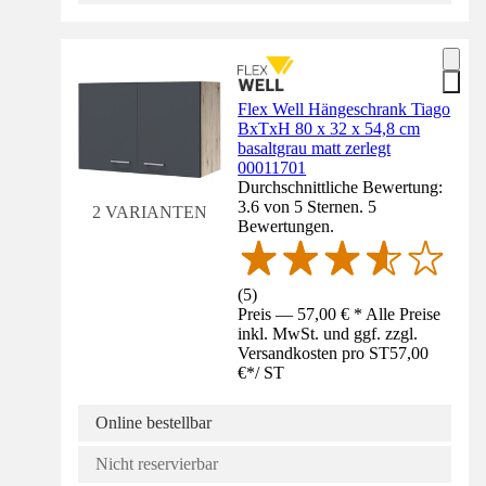
Flex Well Hängeschrank Tiago
BxTxH 80 x 32 x 54,8 cm
basaltgrau matt zerlegt
00011701
Durchschnittliche Bewertung:
3.6 von 5 Sternen. 5
2 VARIANTEN
Bewertungen.
(
5
)
Preis — 57,00 € * Alle Preise
inkl. MwSt. und ggf. zzgl.
Versandkosten pro ST
57,00
€
*
/
ST
Online bestellbar
Nicht reservierbar