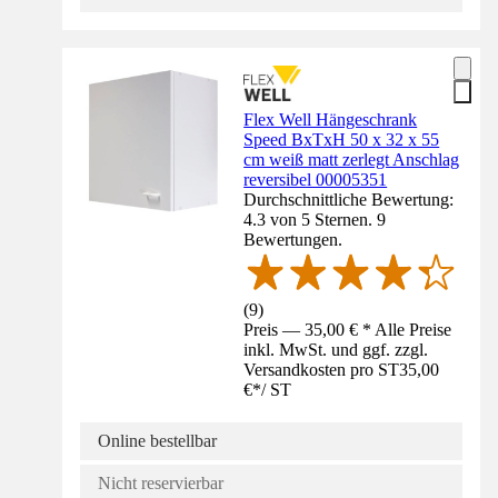
Flex Well Hängeschrank
Speed BxTxH 50 x 32 x 55
cm weiß matt zerlegt Anschlag
reversibel 00005351
Durchschnittliche Bewertung:
4.3 von 5 Sternen. 9
Bewertungen.
(
9
)
Preis — 35,00 € * Alle Preise
inkl. MwSt. und ggf. zzgl.
Versandkosten pro ST
35,00
€
*
/
ST
Online bestellbar
Nicht reservierbar