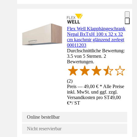
Flex Well Klapphängeschrank
Nepal BxTxH 100 x 32 x 32
cm kaschmir glänzend zerlegt
00011203
Durchschnittliche Bewertung:
3.5 von 5 Sternen. 2
Bewertungen.
(
2
)
Preis — 49,00 € * Alle Preise
inkl. MwSt. und ggf. zzgl.
Versandkosten pro ST
49,00
€
*
/
ST
Online bestellbar
Nicht reservierbar