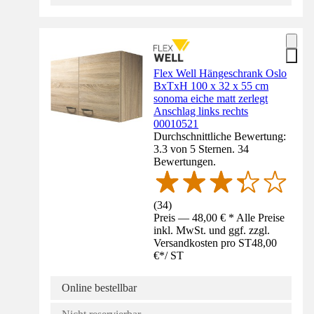
Flex Well Hängeschrank Oslo
BxTxH 100 x 32 x 55 cm
sonoma eiche matt zerlegt
Anschlag links rechts
00010521
Durchschnittliche Bewertung:
3.3 von 5 Sternen. 34
Bewertungen.
(
34
)
Preis — 48,00 € * Alle Preise
inkl. MwSt. und ggf. zzgl.
Versandkosten pro ST
48,00
€
*
/
ST
Online bestellbar