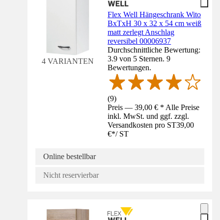
Flex Well Hängeschrank Wito
BxTxH 30 x 32 x 54 cm weiß
matt zerlegt Anschlag
reversibel 00006937
Durchschnittliche Bewertung:
3.9 von 5 Sternen. 9
4 VARIANTEN
Bewertungen.
(
9
)
Preis — 39,00 € * Alle Preise
inkl. MwSt. und ggf. zzgl.
Versandkosten pro ST
39,00
€
*
/
ST
Online bestellbar
Nicht reservierbar