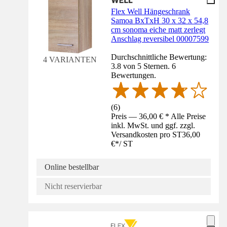
Flex Well Hängeschrank
Samoa BxTxH 30 x 32 x 54,8
cm sonoma eiche matt zerlegt
Anschlag reversibel 00007599
Durchschnittliche Bewertung:
4 VARIANTEN
3.8 von 5 Sternen. 6
Bewertungen.
(
6
)
Preis — 36,00 € * Alle Preise
inkl. MwSt. und ggf. zzgl.
Versandkosten pro ST
36,00
€
*
/
ST
Online bestellbar
Nicht reservierbar